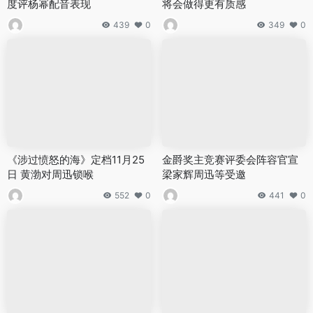
度评杨幂配音表现
将会做得更有质感
439
0
349
0
《涉过愤怒的海》定档11月25
金爵奖主竞赛评委会阵容官宣
日 黄渤对周迅锁喉
梁家辉周迅等受邀
552
0
441
0