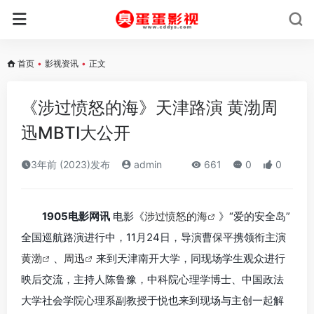
首页
•
影视资讯
•
正文
《涉过愤怒的海》天津路演 黄渤周
迅MBTI大公开
3年前 (2023)发布
admin
661
0
0
1905电影网讯
电影《
涉过愤怒的海
》“爱的安全岛”
全国巡航路演进行中，11月24日，导演曹保平携领衔主演
黄渤
、
周迅
来到天津南开大学，同现场学生观众进行
映后交流，主持人陈鲁豫，中科院心理学博士、中国政法
大学社会学院心理系副教授于悦也来到现场与主创一起解