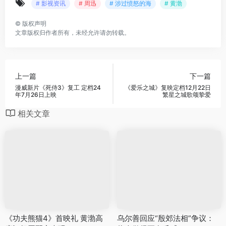
# 影视资讯
# 周迅
# 涉过愤怒的海
# 黄渤
©
版权声明
文章版权归作者所有，未经允许请勿转载。
上一篇
下一篇
漫威新片《死侍3》复工 定档24
《爱乐之城》复映定档12月22日
年7月26日上映
繁星之城歌颂挚爱
相关文章
《功夫熊猫4》首映礼 黄渤高
乌尔善回应“殷郊法相”争议：