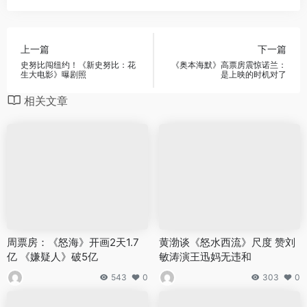
上一篇
下一篇
史努比闯纽约！《新史努比：花
《奥本海默》高票房震惊诺兰：
生大电影》曝剧照
是上映的时机对了
相关文章
周票房：《怒海》开画2天1.7
黄渤谈《怒水西流》尺度 赞刘
亿 《嫌疑人》破5亿
敏涛演王迅妈无违和
543
0
303
0