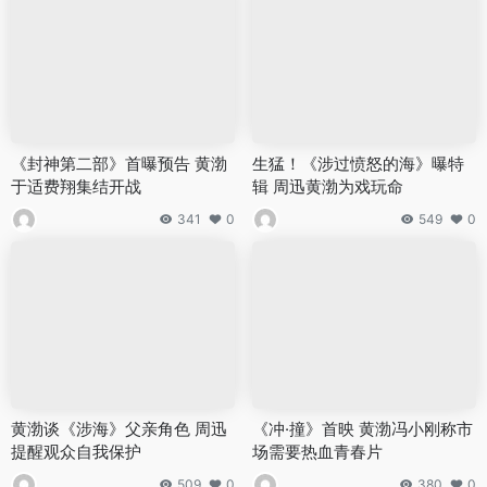
《封神第二部》首曝预告 黄渤
生猛！《涉过愤怒的海》曝特
于适费翔集结开战
辑 周迅黄渤为戏玩命
341
0
549
0
黄渤谈《涉海》父亲角色 周迅
《冲·撞》首映 黄渤冯小刚称市
提醒观众自我保护
场需要热血青春片
509
0
380
0