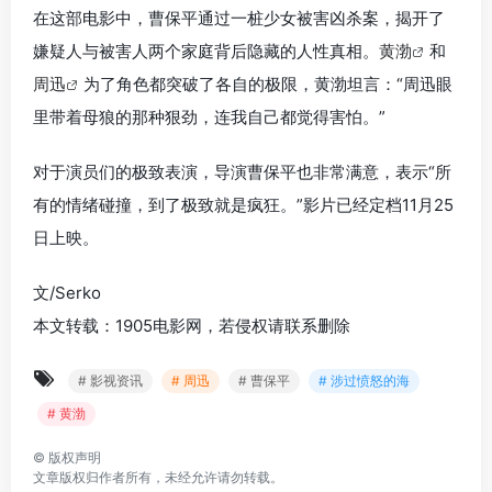
在这部电影中，曹保平通过一桩少女被害凶杀案，揭开了
嫌疑人与被害人两个家庭背后隐藏的人性真相。
黄渤
和
周迅
为了角色都突破了各自的极限，
黄渤坦言：“周迅眼
里带着母狼的那种狠劲，连我自己都觉得害怕。”
对于演员们的极致表演，导演曹保平也非常满意，表示“所
有的情绪碰撞，到了极致就是疯狂。”影片已经定档11月25
日上映。
文/Serko
本文转载：1905电影网，若侵权请联系删除
# 影视资讯
# 周迅
# 曹保平
# 涉过愤怒的海
# 黄渤
©
版权声明
文章版权归作者所有，未经允许请勿转载。