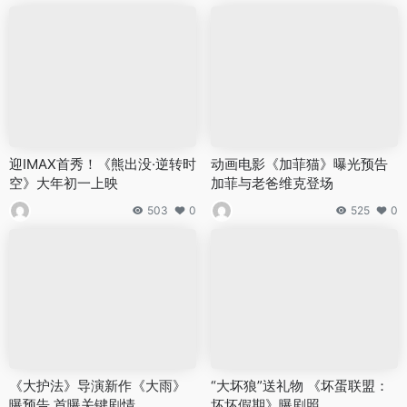
迎IMAX首秀！《熊出没·逆转时
动画电影《加菲猫》曝光预告
空》大年初一上映
加菲与老爸维克登场
503
0
525
0
《大护法》导演新作《大雨》
“大坏狼”送礼物 《坏蛋联盟：
曝预告 首曝关键剧情
坏坏假期》曝剧照