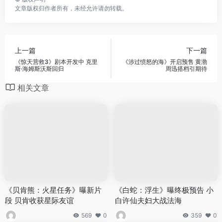
文章版权归作者所有，未经允许请勿转载。
上一篇
下一篇
《惊天营救3》剧本开发中 克里
《涉过愤怒的海》开启预售 黄渤
斯·海姆斯沃斯回归
周迅搭档引期待
相关文章
《贝肯熊：火星任务》曝新片
《白蛇：浮生》曝终极预告 小
段 贝肯收获星际友谊
白许仙夫妇大战法海
569
0
359
0