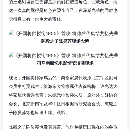
的王迅则坦言过去都是演员们在塑造角色、完成角色，而
这一次真的觉得是角色在塑造自己，在深感光荣的同时也
觉得身上有一份重大的责任。
陈毅之子陈昊苏现场念诗
司马南回忆电影情节泪洒现场
现场，开国将帅家属后代：粟裕家属代表原北京军区副司
令员中将粟戎生；徐海东大将家属代表徐梅梅；许光达大
将家属代表许雪青；朱德元帅曾孙朱辰；原对外友好协会
会长、北京新四军及华中抗日根据地研究会会长、陈毅之
子陈昊苏等也应邀出席、观影。
陈毅之子陈昊苏也发表感言。他对包括唐国强在内的各位