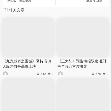
别担心，黏土够用
重置与“过载”
相关文章
《九龙城寨之围城》曝特辑 真
《三大队》预告海报双发 张译
人版热血番高燃上演
等全阵容首度曝光
412
0
576
0