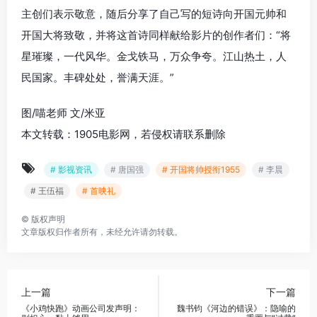
主创们表示敬意，随后分享了自己写的短诗向开国元帅和
开国大将致敬，并将这首诗同样献给影片的创作者们：“将
星璀璨，一代风华。金戈铁马，万众争夸。江山热土，人
民国家。丰碑处处，誉满天涯。”
图/喵老师 文/米亚
本文转载：1905电影网，若侵权请联系删除
# 影视资讯
# 唐国强
# 开国将帅授衔1955
# 李晨
# 王伍福
# 首映礼
©
版权声明
文章版权归作者所有，未经允许请勿转载。
上一篇
下一篇
《小鸡快跑》动画公司发声明：
魏书钧《河边的错误》：隐喻的