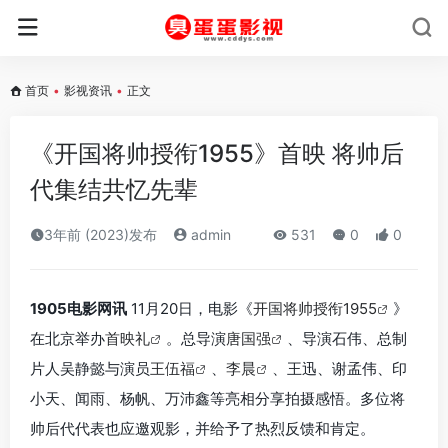
首页
•
影视资讯
•
正文
《开国将帅授衔1955》首映 将帅后
代集结共忆先辈
3年前 (2023)发布
admin
531
0
0
1905电影网讯
11月20日，电影《
开国将帅授衔1955
》
在北京举办
首映礼
。总导演
唐国强
、导演石伟、总制
片人吴静懿与演员
王伍福
、
李晨
、王迅、谢孟伟、印
小天、闻雨、杨帆、万沛鑫等亮相分享拍摄感悟。多位将
帅后代代表也应邀观影，并给予了热烈反馈和肯定。