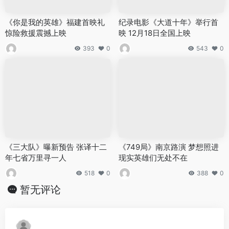
《你是我的英雄》福建首映礼
纪录电影《大道十年》举行首
惊险救援震撼上映
映 12月18日全国上映
393
0
543
0
《三大队》曝新预告 张译十二
《749局》南京路演 梦想照进
年七省万里寻一人
现实英雄们无处不在
518
0
388
0
暂无评论