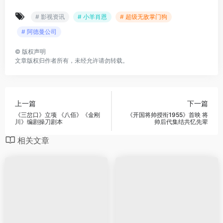
# 影视资讯
# 小羊肖恩
# 超级无敌掌门狗
# 阿德曼公司
©
版权声明
文章版权归作者所有，未经允许请勿转载。
上一篇
下一篇
《三岔口》立项 《八佰》《金刚
《开国将帅授衔1955》首映 将
川》编剧操刀剧本
帅后代集结共忆先辈
相关文章