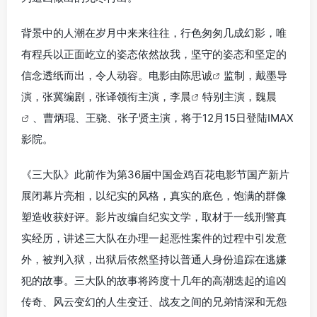
背景中的人潮在岁月中来来往往，行色匆匆几成幻影，唯
有程兵以正面屹立的姿态依然故我，坚守的姿态和坚定的
信念透纸而出，令人动容。电影由
陈思诚
监制，戴墨导
演，张冀编剧，张译领衔主演，
李晨
特别主演，
魏晨
、曹炳琨、王骁、张子贤主演，将于12月15日登陆IMAX
影院。
《三大队》此前作为第36届中国金鸡百花电影节国产新片
展闭幕片亮相，以纪实的风格，真实的底色，饱满的群像
塑造收获好评。影片改编自纪实文学，取材于一线刑警真
实经历，讲述三大队在办理一起恶性案件的过程中引发意
外，被判入狱，出狱后依然坚持以普通人身份追踪在逃嫌
犯的故事。三大队的故事将跨度十几年的高潮迭起的追凶
传奇、风云变幻的人生变迁、战友之间的兄弟情深和无怨