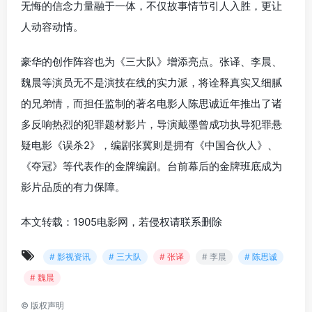
无悔的信念力量融于一体，不仅故事情节引人入胜，更让
人动容动情。
豪华的创作阵容也为《三大队》增添亮点。张译、李晨、
魏晨等演员无不是演技在线的实力派，将诠释真实又细腻
的兄弟情，而担任监制的著名电影人陈思诚近年推出了诸
多反响热烈的犯罪题材影片，导演戴墨曾成功执导犯罪悬
疑电影《误杀2》，编剧张冀则是拥有《中国合伙人》、
《夺冠》等代表作的金牌编剧。台前幕后的金牌班底成为
影片品质的有力保障。
本文转载：1905电影网，若侵权请联系删除
# 影视资讯
# 三大队
# 张译
# 李晨
# 陈思诚
# 魏晨
©
版权声明