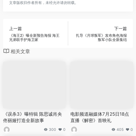
文章版权归作者所有，未经允许请勿转载。
上一篇
下一篇
《海王2》曝全新预告海报 海王
扎导《月球叛军》发布角色海报
兄弟联手护海卫家
叛军小队全新集结
相关文章
《误杀3》曝特辑 陈思诚肖央
电影频道融媒体7月25日18点
佟丽娅打造全新故事
直播《解密》首映礼
300
0
405
0