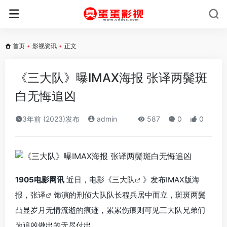
首页
•
影视资讯
•
正文
《三大队》曝IMAX海报 张译两鬓斑
白无悔追凶
3年前 (2023)发布
admin
587
0
0
1905电影网讯
近日，电影《
三大队
》发布IMAX版海
报，
张译
饰演的刑侦大队队长程兵居中而立，斑斑两鬓
凸显岁月无情流逝的痕迹，累累伤痕则可见三大队兄弟们
为追凶做出的无尽付出。