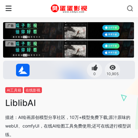
0
10,905
AI工具箱
在线影视
LiblibAI
描述：AI绘画原创模型分享社区，10万+模型免费下载;原汁原味的
webUI、comfyUI，在线AI绘图工具免费使用;还可在线进行模型训
练。