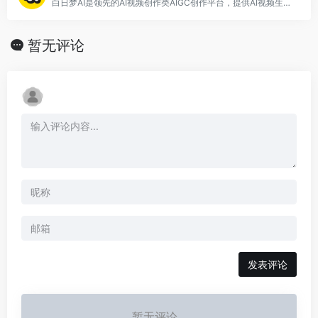
白日梦AI是领先的AI视频创作类AIGC创作平台，提供AI视频生成、AI视频编辑、AI视频制作等服务，帮助用户快速创作出高质量的AI视频内容。
暂无评论
发表评论
暂无评论...