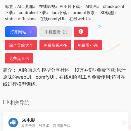
标签：
AI工具箱
在线影视
AI图片下载
AI绘画
checkpoint
下载
controlnet下载
lora下载
prompt搜索
SD模型
stable diffusion
在线comfyUl
在线webUl
打开网站
手机查看
综合导航大全
免费影视APP
免费看小说
免费流量卡
简介： AI绘画原创模型分享社区，10万+模型免费下载;原汁
原味的webUI、comfyUI，在线AI绘图工具免费使用;还可在
线进行模型训练。
相关导航
58电影
界面干净，线路多，高清播放快