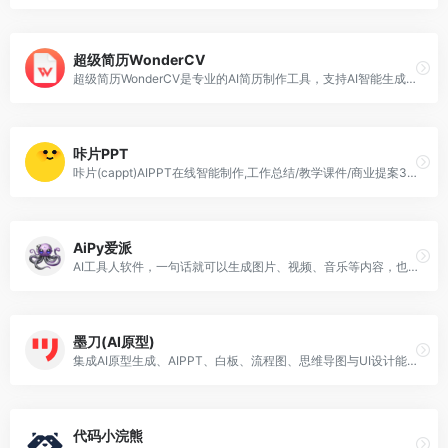
超级简历WonderCV
超级简历WonderCV是专业的AI简历制作工具，支持AI智能生成简历内容、一键优化措辞、智能纠错
咔片PPT
咔片(cappt)AIPPT在线智能制作,工作总结/教学课件/商业提案3分钟搞定,10万+场景模板一键替换,AI自动排版+多格式导出,支持在线编辑,一键生成PPT,咔片ppt制作网站基础功能永久免费使用！
AiPy爱派
AI工具人软件，一句话就可以生成图片、视频、音乐等内容，也可以一句话解决各种问题
墨刀(AI原型)
集成AI原型生成、AIPPT、白板、流程图、思维导图与UI设计能力，支持Axure/Sketch/Figma文件导入，帮助产品、设计、研发团队在云端高效协作，注册即可免费试用。
代码小浣熊