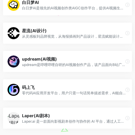
白日梦AI
白日梦AI是领先的AI视频创作类AIGC创作平台，提供AI视频生成、AI视频编辑、AI视频制作等服务，帮助用户快速创作出高质量的AI视频内容。
星流(AI设计)
从灵感板到品牌视觉，从海报插画到产品设计，星流赋能设计师打破边界，让每一个创意精准落地。
updream(AI视频)
updream是哔哩哔哩自研的AI视频创作产品，该产品面向B站广大UP主设计，主打轻量化、智能化创作体验，界面简洁易上手。更多工具信息，关注updream官网（www.updream.cn）。
码上飞
零代码AI应用开发平台，用户只需一句话简单描述需求，AI能自动生成小程序、APP或H5网页应用，无需编写代码。
Laper(AI剧本)
Laper.ai 是一款面向影视剧本创作与协作的 AI 平台，通过人工智能辅助编剧从创意构思到结构化剧本输出，提供剧情管理、场景划分等工具，同时支持多人实时协同编辑与团队协作，帮助影视创作者和制作团队提升创作效率并优化创作流程。