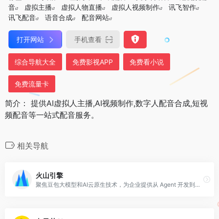
音
虚拟主播
虚拟人物直播
虚拟人视频制作
讯飞智作
讯飞配音
语音合成
配音网站
打开网站
手机查看
综合导航大全
免费影视APP
免费看小说
免费流量卡
简介： 提供AI虚拟人主播,AI视频制作,数字人配音合成,短视
频配音等一站式配音服务。
相关导航
火山引擎
聚焦豆包大模型和AI云原生技术，为企业提供从 Agent 开发到部署的一站式服务，助力企业AI转型与创新发展。