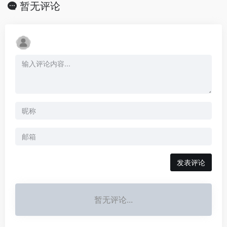
暂无评论
发表评论
暂无评论...