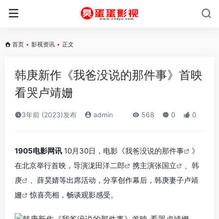
首页
•
影视资讯
•
正文
韩庚新作《我爸没说的那件事》首映
看哭卢靖姗
3年前 (2023)发布
admin
568
0
0
1905电影网讯
10月30日，电影《
我爸没说的那件事
》
在北京举行首映，导演
泷田洋二郎
携主演
张国立
、
韩
庚
、薛昊婧等出席活动，分享创作幕后，韩庚妻子
卢靖
姗
惊喜亮相，畅谈观影感受。