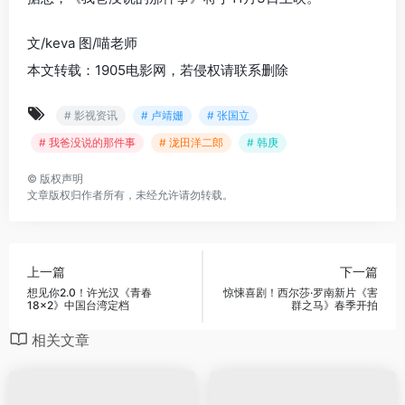
文/keva 图/喵老师
本文转载：1905电影网，若侵权请联系删除
# 影视资讯
# 卢靖姗
# 张国立
# 我爸没说的那件事
# 泷田洋二郎
# 韩庚
©
版权声明
文章版权归作者所有，未经允许请勿转载。
上一篇
下一篇
想见你2.0！许光汉《青春
惊悚喜剧！西尔莎·罗南新片《害
18×2》中国台湾定档
群之马》春季开拍
相关文章