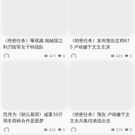
《绝密任务》曝视频 揭秘国之
《绝密任务》发布预告定档6.1
利刃陆军女子特战队
5 卢靖姗于文文主演
401
0
435
0
范伟为《朝云暮雨》减重30斤
《绝密任务》预告 卢靖姗于文
周冬雨称合作是圆梦
文女兵集结请战出击
423
0
375
0