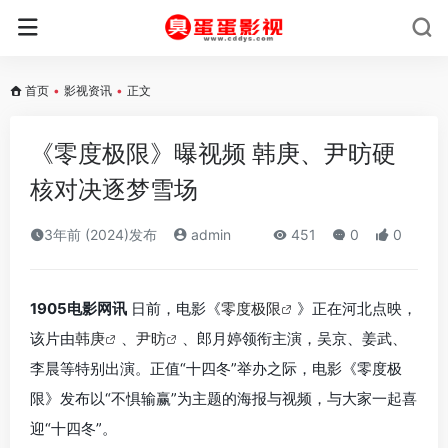
首页
•
影视资讯
•
正文
《零度极限》曝视频 韩庚、尹昉硬
核对决逐梦雪场
3年前 (2024)发布
admin
451
0
0
1905电影网讯
日前，电影《
零度极限
》正在河北点映，
该片由
韩庚
、
尹昉
、郎月婷领衔主演，吴京、姜武、
李晨等特别出演。正值“十四冬”举办之际，电影《零度极
限》发布以“不惧输赢”为主题的海报与视频，与大家一起喜
迎“十四冬”。