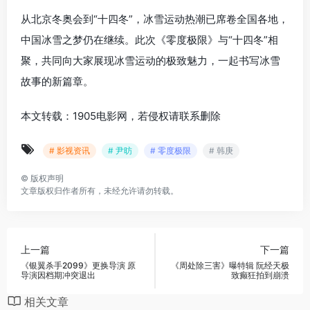
从北京冬奥会到“十四冬”，冰雪运动热潮已席卷全国各地，
中国冰雪之梦仍在继续。此次《零度极限》与“十四冬”相
聚，共同向大家展现冰雪运动的极致魅力，一起书写冰雪
故事的新篇章。
本文转载：1905电影网，若侵权请联系删除
# 影视资讯
# 尹昉
# 零度极限
# 韩庚
©
版权声明
文章版权归作者所有，未经允许请勿转载。
上一篇
下一篇
《银翼杀手2099》更换导演 原
《周处除三害》曝特辑 阮经天极
导演因档期冲突退出
致癫狂拍到崩溃
相关文章