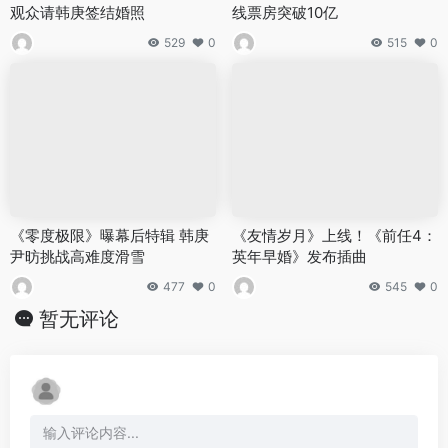
观众请韩庚签结婚照
线票房突破10亿
529
0
515
0
《零度极限》曝幕后特辑 韩庚
《友情岁月》上线！《前任4：
尹昉挑战高难度滑雪
英年早婚》发布插曲
477
0
545
0
暂无评论