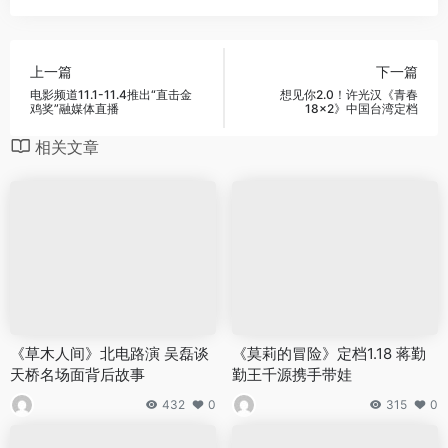
上一篇
下一篇
电影频道11.1-11.4推出“直击金
想见你2.0！许光汉《青春
鸡奖”融媒体直播
18×2》中国台湾定档
相关文章
《草木人间》北电路演 吴磊谈
《莫莉的冒险》定档1.18 蒋勤
天桥名场面背后故事
勤王千源携手带娃
432
0
315
0