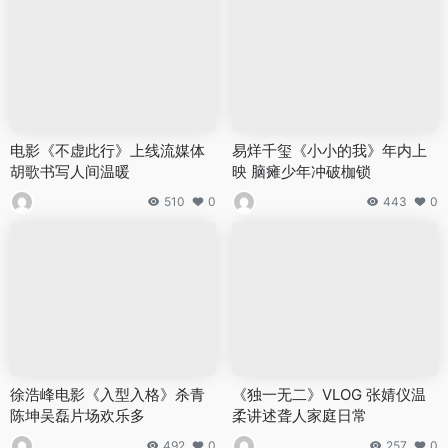
电影《不虚此行》上线流媒体
易烊千玺《小小的我》年内上
胡歌书写人间温暖
映 脑瘫少年冲破枷锁
510
0
443
0
徐浩峰电影《入型入格》杀青
《独一无二》VLOG 张婧仪温
陈坤吴磊片场欢乐多
柔讲述聋人家庭日常
492
0
257
0