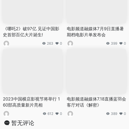
《哪吒2》破97亿 见证中国影
电影频道融媒体7月9日直播暑
史首部百亿大片诞生!
期档电影片单发布会
263
0
399
0
2023中国横店影视节将举行 1
电影频道融媒体7.18直播蓝羽会
60部高质量新片亮相
客厅对话《解密》
612
0
389
0
暂无评论