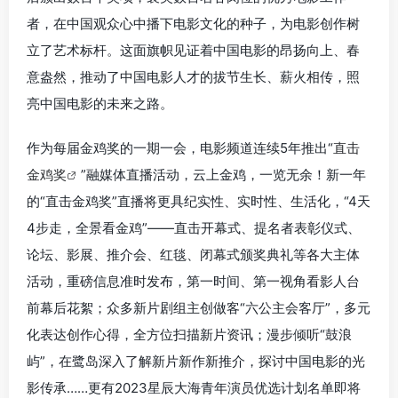
者，在中国观众心中播下电影文化的种子，为电影创作树
立了艺术标杆。这面旗帜见证着中国电影的昂扬向上、春
意盎然，推动了中国电影人才的拔节生长、薪火相传，照
亮中国电影的未来之路。
作为每届金鸡奖的一期一会，电影频道连续5年推出“
直击
金鸡奖
”融媒体直播活动，云上金鸡，一览无余！新一年
的“直击金鸡奖”直播将更具纪实性、实时性、生活化，“4天
4步走，全景看金鸡”——直击开幕式、提名者表彰仪式、
论坛、影展、推介会、红毯、闭幕式颁奖典礼等各大主体
活动，重磅信息准时发布，第一时间、第一视角看影人台
前幕后花絮；众多新片剧组主创做客“六公主会客厅”，多元
化表达创作心得，全方位扫描新片资讯；漫步倾听“鼓浪
屿”，在鹭岛深入了解新片新作新推介，探讨中国电影的光
影传承……更有2023星辰大海青年演员优选计划名单即将