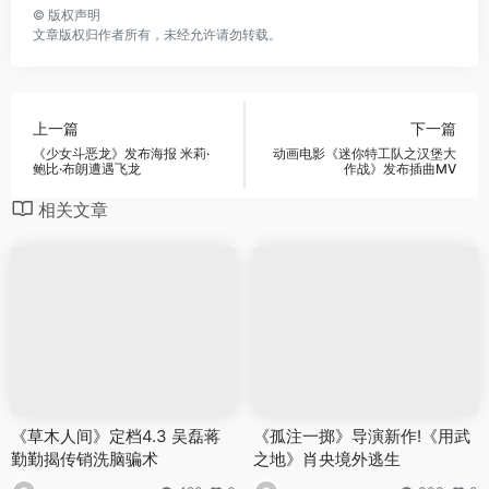
©
版权声明
文章版权归作者所有，未经允许请勿转载。
上一篇
下一篇
《少女斗恶龙》发布海报 米莉·
动画电影《迷你特工队之汉堡大
鲍比·布朗遭遇飞龙
作战》发布插曲MV
相关文章
《草木人间》定档4.3 吴磊蒋
《孤注一掷》导演新作!《用武
勤勤揭传销洗脑骗术
之地》肖央境外逃生