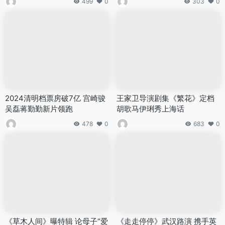
499
0
303
0
2024清明档票房破7亿 宫崎骏
王家卫导演剧集《繁花》定档
吴磊蒋勤勤新片领跑
胡歌马伊琍秀上海话
478
0
683
0
《草木人间》曝特辑 论母子“爱
《走走停停》武汉路演 携手英