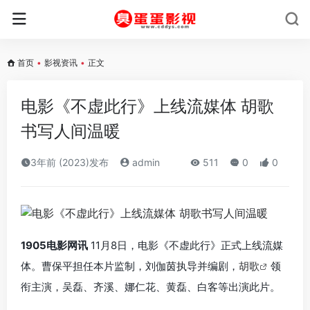
首页
•
影视资讯
•
正文
电影《不虚此行》上线流媒体 胡歌
书写人间温暖
3年前 (2023)发布
admin
511
0
0
1905电影网讯
11月8日，电影《不虚此行》正式上线流媒
体。曹保平担任本片监制，刘伽茵执导并编剧，
胡歌
领
衔主演，吴磊、齐溪、娜仁花、黄磊、白客等出演此片。