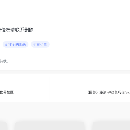
若侵权请联系删除
# 洋子的困惑
# 黄小蕾
转载。
世界禁区
《困兽》路演 钟汉良巧借“