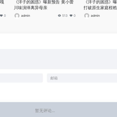
云嘎
《洋子的困惑》曝新预告 黄小蕾
《洋子的困惑》曝
川味演绎离异母亲
打破原生家庭桎梏
0
admin
513
0
admin
暂无评论...