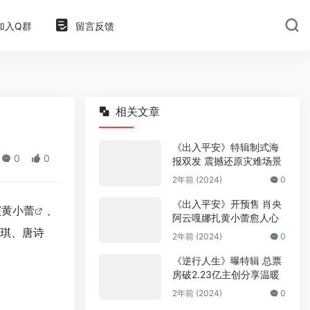
加入Q群
留言反馈
相关文章
《出入平安》特辑制式海
0
0
报双发 震撼还原灾难场景
2年前 (2024)
0
《出入平安》开预售 肖央
演
黄小蕾
、
阿云嘎娜扎黄小蕾愈人心
琪、唐诗
2年前 (2024)
0
《逆行人生》曝特辑 总票
房破2.23亿主创分享温暖
2年前 (2024)
0