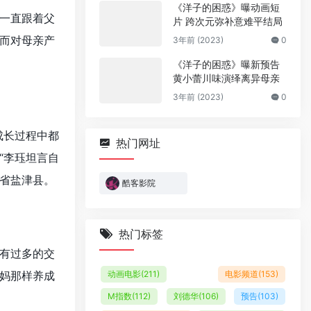
《洋子的困惑》曝动画短
一直跟着父
片 跨次元弥补意难平结局
而对母亲产
3年前 (2023)
0
《洋子的困惑》曝新预告
黄小蕾川味演绎离异母亲
3年前 (2023)
0
成长过程中都
热门网址
“李珏坦言自
省盐津县。
酷客影院
热门标签
有过多的交
动画电影
(211)
电影频道
(153)
妈那样养成
M指数
(112)
刘德华
(106)
预告
(103)