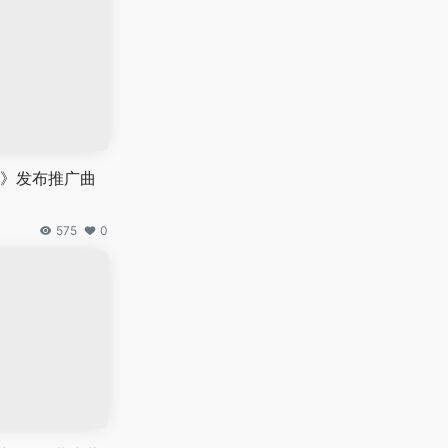
》发布推广曲
575
0