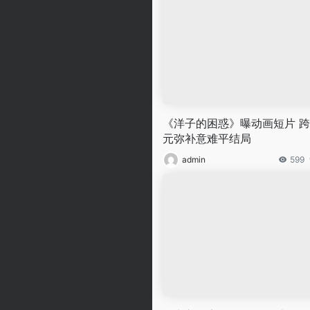
《洋子的困惑》曝动画短片 
元弥补意难平结局
admin
599