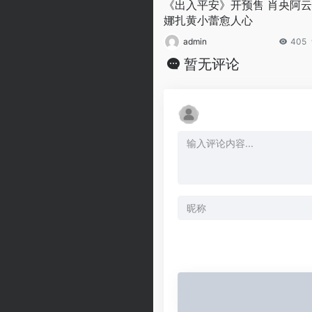
《出入平安》开预售 肖央阿
娜扎黄小蕾愈人心
admin
405
暂无评论