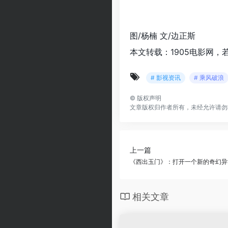
图/杨楠 文/边正斯
本文转载：1905电影网，
# 影视资讯
# 乘风破浪
©
版权声明
文章版权归作者所有，未经允许请勿
上一篇
《西出玉门》：打开一个新的奇幻异
相关文章