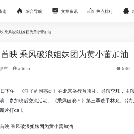
指南
综合导航
文章资讯
热点排行
映 乘风破浪姐妹团为黄小蕾加油
首映 乘风破浪姐妹团为黄小蕾加油
)发布
admin
566
2日下午，《
洋子的困惑
》在北京举行首映礼。导演李珏，主
演，参加映后交流活动。《
乘风破浪
》第三季选手林允、薛凯
片打call。