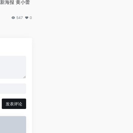
新海报 黄小蕾
547
0
发表评论