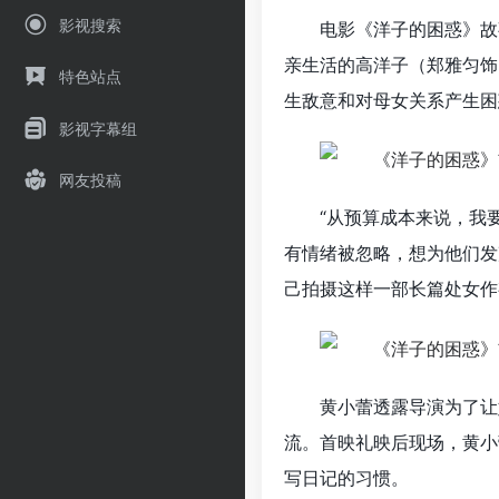
影视搜索
电影《洋子的困惑》故
亲生活的高洋子（郑雅匀饰
特色站点
生敌意和对母女关系产生困
影视字幕组
网友投稿
“从预算成本来说，我
有情绪被忽略，想为他们发
己拍摄这样一部长篇处女作
黄小蕾透露导演为了让
流。首映礼映后现场，黄小
写日记的习惯。