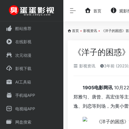
首页
观影
酷站推荐
首页
•
影视资讯
•
《洋子的困惑》首
在线影视
《洋子的困惑》
次元动漫
影视资讯
3年前 (2023
影视下载
AI工具箱
1905电影网讯
10月2
手机端APP
郑雅匀、唐曾、高宏佳等主
逸、刘恋等到场，为黄小蕾新
电视端APP
网盘搜索