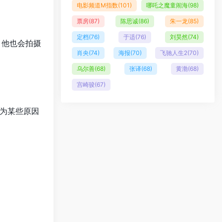
电影频道M指数
(101)
哪吒之魔童闹海
(98)
票房
(87)
陈思诚
(86)
朱一龙
(85)
定档
(76)
于适
(76)
刘昊然
(74)
，他也会拍摄
肖央
(74)
海报
(70)
飞驰人生2
(70)
乌尔善
(68)
张译
(68)
黄渤
(68)
宫崎骏
(67)
为某些原因