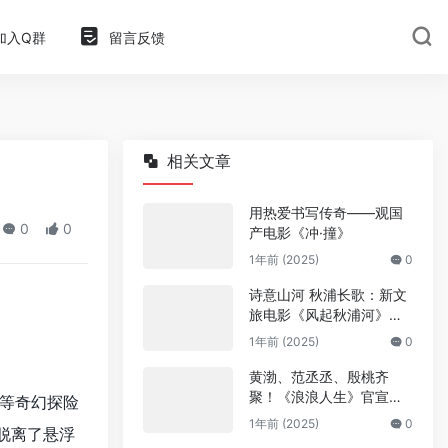
加入Q群
留言反馈
相关文章
用热爱书写传奇——观国
0
0
产电影《冲·撞》
1年前 (2025)
0
诗意山河 秋浦长歌：新文
旅电影《风起秋浦河》今
日全国公映
1年前 (2025)
0
黄渤、范丞丞、殷桃齐
聚！《浪浪人生》官宣阵
等奇幻探险
容
1年前 (2025)
0
脱离了悬浮