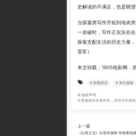
史解读的不满足，也是眺望
当探墓类写作开拓到地表类
一攻破时，写作正实实在在
探索支配生活的历史力量，
雷军）
本文转载：1905电影网，
# 影视资讯
# 奇幻探险
©
版权声明
文章版权归作者所有，未经允许请勿
上一篇
《白塔之光》白塔寺放映 辛柏青拍