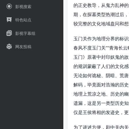
的正史教导，从鬼力乱神的
影视搜索
期，在探墓类型热潮过后，
特色站点
较完整的文化地域盘问和想
影视字幕组
玉门关作为地理分界的标识
网友投稿
春风不度玉门关”“青海长
玉门》原著中封印妖鬼的故
的规训蒙蔽了人们的文化感
无论如何诡秘、阴暗、荒唐
解码，毕竟面对浩瀚的历史
地理上荒凉之地、历史的幽
遗漏，这是另一类型历史知
仅是王侯将相的发迹史，更
为了讲述方便，剧中关内关