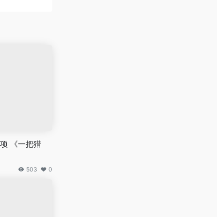
项 《一把猎
503
0