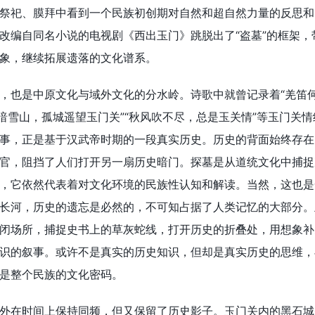
祭祀、膜拜中看到一个民族初创期对自然和超自然力量的反思和
改编自同名小说的电视剧《西出玉门》跳脱出了“盗墓”的框架，
象，继续拓展遗落的文化谱系。
，也是中原文化与域外文化的分水岭。诗歌中就曾记录着“羌笛
云暗雪山，孤城遥望玉门关”“秋风吹不尽，总是玉关情”等玉门关
事，正是基于汉武帝时期的一段真实历史。历史的背面始终存在
官，阻挡了人们打开另一扇历史暗门。探墓是从道统文化中捕捉
，它依然代表着对文化环境的民族性认知和解读。当然，这也是
长河，历史的遗忘是必然的，不可知占据了人类记忆的大部分。
闭场所，捕捉史书上的草灰蛇线，打开历史的折叠处，用想象补
识的叙事。或许不是真实的历史知识，但却是真实历史的思维，
是整个民族的文化密码。
外在时间上保持同频，但又保留了历史影子。玉门关内的黑石城