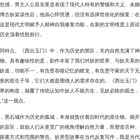
怠感，男主人公昌东更是表现了现代人特有的警惕和大义。未婚
博古妖架误伤后，他虽心怀愤懑，但没有选择世俗化的报复；在
这是现代文明赋予人精神自我修复功能，在新的文明维度上原谅
历史顶着愤怒前行。
同特点。《西出玉门》中，作为历史的禁区，关内自然充满了神
物。具有趣味性的是，剧作丰富了我们对妖的世界、与妖关系的
妖道，功能不一，有负责吞噬记忆的睽龙，有负责守家的天下无
形的双生子等，它们大都是围绕人的需求存在的。《西出玉门》
界的构造，颠覆了传统认知中妖人不能共生，见妖必除的观念，
人”这一观点。
，黑石城作为历史的孤城，本身就蛰伏着旧时代的原生物。揭开
的盲区，鼓励人们从更宽广的视角理解自然力量，而塑造言种、
探索方式和范围的警告。妖类型故事在当代反复写作，既是当代