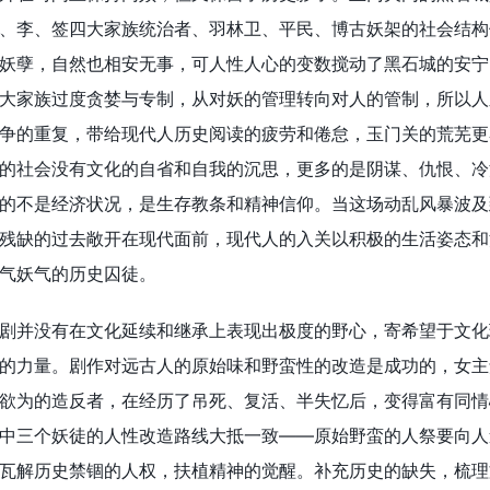
、李、签四大家族统治者、羽林卫、平民、博古妖架的社会结构
妖孽，自然也相安无事，可人性人心的变数搅动了黑石城的安宁
大家族过度贪婪与专制，从对妖的管理转向对人的管制，所以人
争的重复，带给现代人历史阅读的疲劳和倦怠，玉门关的荒芜更
的社会没有文化的自省和自我的沉思，更多的是阴谋、仇恨、冷
的不是经济状况，是生存教条和精神信仰。当这场动乱风暴波及
残缺的过去敞开在现代面前，现代人的入关以积极的生活姿态和
气妖气的历史囚徒。
剧并没有在文化延续和继承上表现出极度的野心，寄希望于文化
的力量。剧作对远古人的原始味和野蛮性的改造是成功的，女主
欲为的造反者，在经历了吊死、复活、半失忆后，变得富有同情
中三个妖徒的人性改造路线大抵一致——原始野蛮的人祭要向人
瓦解历史禁锢的人权，扶植精神的觉醒。补充历史的缺失，梳理