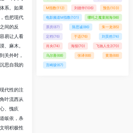
体系。如果
M指数
(112)
刘德华
(106)
预告
(103)
，也把现代
电影频道M指数
(101)
哪吒之魔童闹海
(98)
之间的反
票房
(87)
陈思诚
(86)
朱一龙
(85)
容易让人看
定档
(76)
于适
(76)
刘昊然
(74)
漠、麻木。
肖央
(74)
海报
(70)
飞驰人生2
(70)
到关外时，
乌尔善
(68)
张译
(68)
黄渤
(68)
沉思自我的
宫崎骏
(67)
现代性的注
角叶流西从
心、愧疚
道皈依，杀
文明积极性