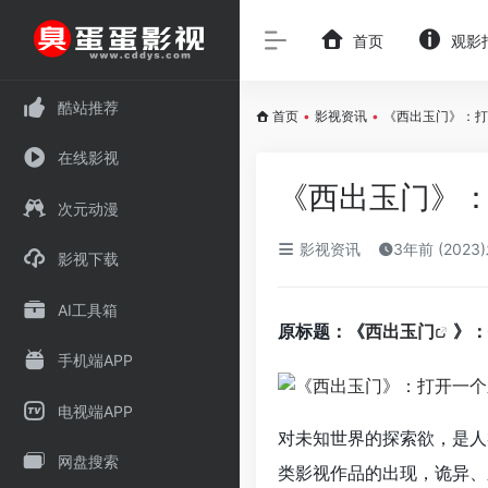
首页
观影
酷站推荐
首页
•
影视资讯
•
《西出玉门》：打
在线影视
《西出玉门》
次元动漫
影视资讯
3年前 (2023
影视下载
AI工具箱
原标题：《
西出玉门
》：
手机端APP
电视端APP
对未知世界的探索欲，是人
网盘搜索
类影视作品的出现，诡异、