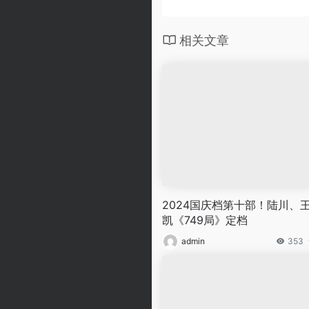
相关文章
2024国庆档第十部！陆川、
凯《749局》定档
admin
353