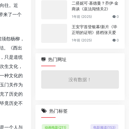
二搭妮可·基德曼？乔伊·金
向往。近
商谈《巫法闯情关2》
带来了一个
1年前 (2025)
0
王安宇首登银幕!新片《毕
正明的证明》搭档张天爱
何须怨杨柳，
1年前 (2025)
0
情结。《西出
，只是道统
热门网址
次生文化，
一种文化的
没有数据！
玉门关作为
充了历史的
毕竟历史不
热门标签
是一个人与
动画电影
(211)
电影频道
(153)