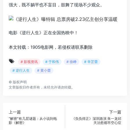
强大，既不躺平也不盲目，鼓舞了现场不少观众。
电影《逆行人生》正在全国热映中！
本文转载：1905电影网，若侵权请联系删除
# 影视资讯
# 于和伟
# 徐峥
# 辛芷蕾
# 逆行人生
# 黄小蕾
©
版权声明
文章版权归作者所有，未经允许请勿转载。
上一篇
下一篇
“解密”有几层谜题：从小说到电
《负负得正》深圳路演 朱一龙邱
影《解密》
天治愈都市空心症