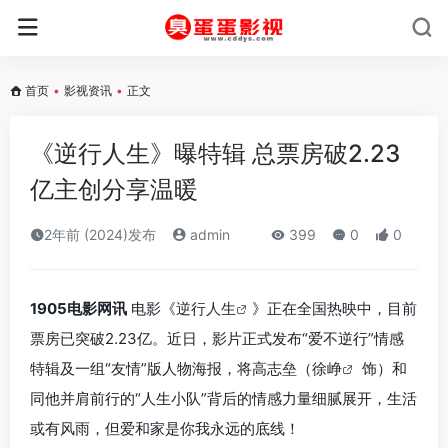
首页
•
影视资讯
•
正文
《逆行人生》曝特辑 总票房破2.23
亿主创分享温暖
2年前 (2024)发布
admin
399
0
0
1905电影网讯
电影《
逆行人生
》正在全国热映中，目前
票房已突破2.23亿。近日，影片正式发布“爱不逆行”情感
特辑及一组“友情”版人物海报，将高志垒（
徐峥
饰）和
同他并肩前行的“人生小队”背后的情感力量细腻展开，生活
或有风雨，但爱和家是你我永远的底线！