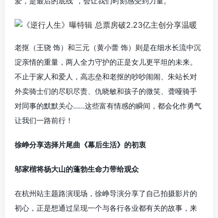
爱，是最后的底线”，会让我们时刻感受到力量。
老抠（王骁 饰）和三元（黄小蕾 饰）则是在细水长流中沉
淀亲情的重量，两人全力守护的正是女儿更平坦的未来。
不止于家人和爱人，高志垒和老抠的吵吵闹闹、朱站长对
外卖骑士们的尽职尽责、仇晓敏和孩子的微笑、聋哑骑手
对同事的默默关心……这些富有情感的瞬间，都会化作勇气
让我们一路前行！
徐峥分享选择片尾曲《幕后生活》的初衷
邬家楷将杨大山的蓬勃生命力带给观众
在杭州站主题路演现场，徐峥导演分享了自己拍摄影片的
初心，正是想通过呈现一个与各行各业都有关的故事，来