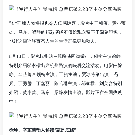
“友情”版人物海报也令人倍感惊喜，影片中于和伟、
黄小蕾
、马东、梁静的精彩演绎不仅给观众留下了深刻印象，
也让这幅诠释百态人生的生活群像更加动人。
8月13日，影片杭州站主题路演圆满举行，领衔主演徐峥、
特别介绍邬家楷出席杭州路演的映后交流活动。电影由徐
峥、
辛芷蕾
领衔主演，王骁主演，贾冰特别出演，冯
兵、丁勇岱、丁嘉丽、陈哈琳主演，邬家楷、刘美含特别
介绍，黄小蕾、马东、梁静友情出演。影片正在全国热映
中！
徐峥、辛芷蕾动人解读“家是底线”