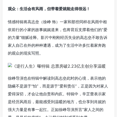
观众：生活会有风雨，但带着爱就能走得很远！
情感特辑将高志垒（徐峥 饰）一家和那些同样在风雨中相
依前行的小家的故事娓娓道来，也将背后支撑着他们的“爱
的力量”细腻诠释。影片中刚刚经历失业的高志垒不敢告诉
家人自己在外的种种遭遇，成为了生活中许多扛着家奔跑
的观众的现实写照。
徐峥导演也在特辑中解读到高志垒此时的心境，表示他的
隐瞒不是源于“怕”，而是源于“爱和责任”，正是因为对家人
爱得深切，才会让他自责和内疚。特辑中，辛芷蕾表示家
是经历风雨后，最能感受到温暖的地方，也分享到肖妮的
强大力量是有事一起扛。正如徐峥导演所言“家人之间的