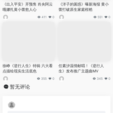
《出入平安》开预售 肖央阿云
《洋子的困惑》曝新海报 黄小
嘎娜扎黄小蕾愈人心
蕾打破原生家庭桎梏
411
0
551
0
徐峥《逆行人生》特辑 六大看
任素汐温情献唱！《逆行人
点描绘现实生活底色
生》发布推广主题曲MV
355
0
345
0
暂无评论