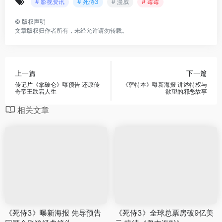
# 影视资讯
# 死侍3
# 漫威
# 霉霉
©
版权声明
文章版权归作者所有，未经允许请勿转载。
上一篇
下一篇
传记片《拿破仑》曝预告 还原传
《萨特本》曝新海报 讲述特权与
奇帝王跌宕人生
欲望的邪恶故事
相关文章
《死侍3》曝新海报 先导预告
《死侍3》全球总票房破9亿美