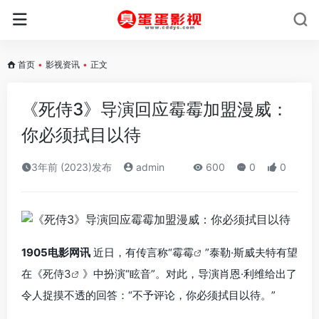
首页
•
影视资讯
•
正文
《死侍3》导演回应霉霉加盟漫威：
你必须拭目以待
3年前 (2023)发布
admin
600
0
0
1905电影网讯
近日，有传言称“
霉霉
”泰勒·斯威夫特有望
在《
死侍3
》中扮演“眩音”。对此，导演肖恩·利维给出了
令人捉摸不透的回答：“不予评论，你必须拭目以待。”