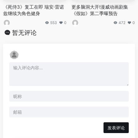
《死侍3》复工在即 瑞安·雷诺
更多脑洞大开!漫威动画剧集
兹继续为角色健身
《假如》第二季曝预告
553
0
472
0
暂无评论
发表评论