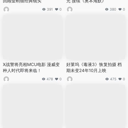
回顾金刚狼经典镜头
元 接续《奥本海默》
391
0
380
0
X战警将亮相MCU电影 漫威变
好莱坞《毒液3》恢复拍摄 档
种人时代即将来临！
期未变24年10月上映
478
0
475
0