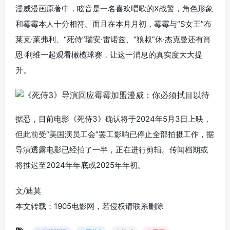
漫威漫画原著中，眩音是一名喜欢唱歌的X战警，角色形象
和霉霉本人十分相符。而且在本月月初，霉霉与“S女王”布
莱克·莱弗利、“死侍”瑞安·雷诺兹、“狼叔”休·杰克曼还有肖
恩·利维一起观看橄榄球赛，让这一消息的真实度大大提
升。
据悉，目前电影《死侍3》确认将于2024年5月3日上映，
但此前受“美国演员工会”罢工影响已停止全部拍摄工作，据
导演透露电影已经拍了一半，正在进行剪辑。传闻档期或
将推迟至2024年年底或2025年年初。
文/迪莫
本文转载：1905电影网，若侵权请联系删除