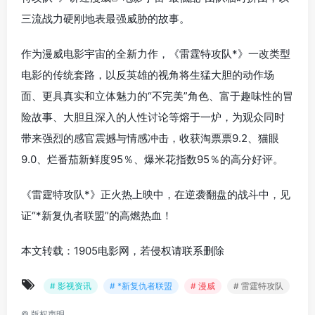
三流战力硬刚地表最强威胁的故事。
作为漫威电影宇宙的全新力作，《雷霆特攻队*》一改类型
电影的传统套路，以反英雄的视角将生猛大胆的动作场
面、更具真实和立体魅力的“不完美”角色、富于趣味性的冒
险故事、大胆且深入的人性讨论等熔于一炉，为观众同时
带来强烈的感官震撼与情感冲击，收获淘票票9.2、猫眼
9.0、烂番茄新鲜度95％、爆米花指数95％的高分好评。
《雷霆特攻队*》正火热上映中，在逆袭翻盘的战斗中，见
证“*新复仇者联盟”的高燃热血！
本文转载：1905电影网，若侵权请联系删除
# 影视资讯
# *新复仇者联盟
# 漫威
# 雷霆特攻队
©
版权声明