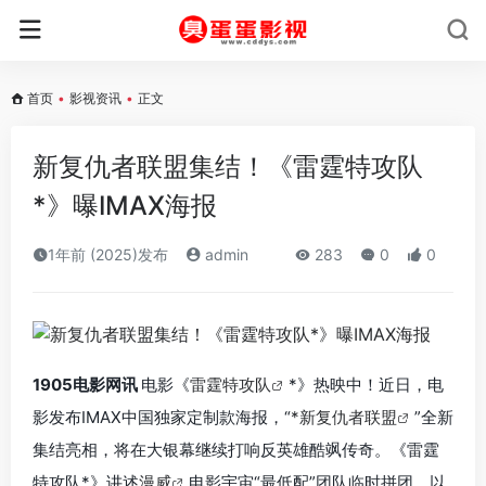
首页
•
影视资讯
•
正文
新复仇者联盟集结！《雷霆特攻队
*》曝IMAX海报
1年前 (2025)发布
admin
283
0
0
1905电影网讯
电影《
雷霆特攻队
*》热映中！近日，电
影发布IMAX中国独家定制款海报，“
*新复仇者联盟
”全新
集结亮相，将在大银幕继续打响反英雄酷飒传奇。《雷霆
特攻队*》讲述
漫威
电影宇宙“最低配”团队临时拼团，以