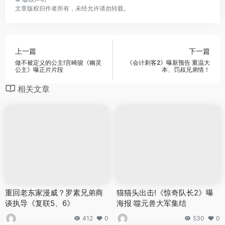
文章版权归作者所有，未经允许请勿转载。
上一篇
下一篇
做不被定义的公主!宫崎骏《幽灵
《会计刺客2》曝新预告 重温大
公主》曝正片片段
本、罚叔兄弟情！
相关文章
重回老东家漫威？罗素兄弟商
猫猫头出击!《惊奇队长2》曝
谈执导《复联5、6》
海报 噬元兽大军集结
412
0
530
0