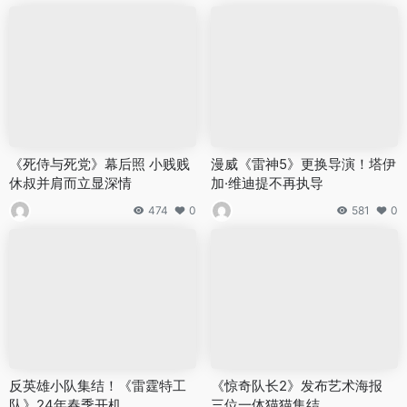
《死侍与死党》幕后照 小贱贱
漫威《雷神5》更换导演！塔伊
休叔并肩而立显深情
加·维迪提不再执导
474
0
581
0
反英雄小队集结！《雷霆特工
《惊奇队长2》发布艺术海报
队》24年春季开机
三位一体猫猫集结