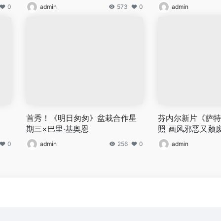
0
admin
573
0
admin
首秀！《明日匆匆》盆栽合作星
芬内尔新片《萨特
期三×巴里·基奥恩
照 画风邪恶又颓
0
admin
256
0
admin