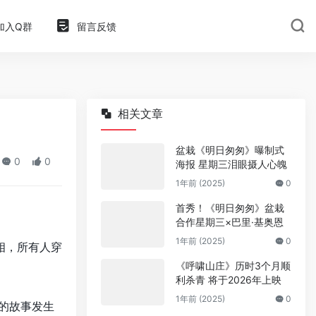
加入Q群
留言反馈
相关文章
盆栽《明日匆匆》曝制式
0
0
海报 星期三泪眼摄人心魄
1年前 (2025)
0
首秀！《明日匆匆》盆栽
合作星期三×巴里·基奥恩
1年前 (2025)
0
相，所有人穿
《呼啸山庄》历时3个月顺
利杀青 将于2026年上映
1年前 (2025)
0
片的故事发生