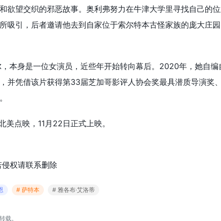
和欲望交织的邪恶故事。奥利弗努力在牛津大学里寻找自己的位
所吸引，后者邀请他去到自家位于索尔特本古怪家族的庞大庄园
尔，本身是一位女演员，近些年开始转向幕后。2020年，她自编
，并凭借该片获得第33届芝加哥影评人协会奖最具潜质导演奖、
。
在北美点映，11月22日正式上映。
若侵权请联系删除
恩
# 萨特本
# 雅各布·艾洛蒂
转载。