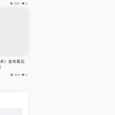
520
0
本》发布幕后
废
559
0