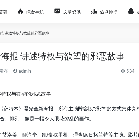
指南
综合导航
文章资讯
热点排行
报 讲述特权与欲望的邪恶故事
海报 讲述特权与欲望的邪恶故事
)发布
admin
534
《萨特本》曝光全新海报，所有主演阵容以“爆炸”的方式集体亮
合、排列，像是一幅令人眼花缭乱的画作。
·艾洛蒂、裴淳华、凯瑞·穆里根、理查德·E·格兰特等主演。影