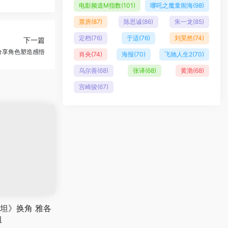
电影频道M指数
(101)
哪吒之魔童闹海
(98)
票房
(87)
陈思诚
(86)
朱一龙
(85)
定档
(76)
于适
(76)
刘昊然
(74)
下一篇
分享角色塑造感悟
肖央
(74)
海报
(70)
飞驰人生2
(70)
乌尔善
(68)
张译
(68)
黄渤
(68)
宫崎骏
(67)
坦》换角 雅各
组