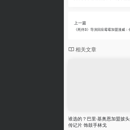
上一篇
《死侍3》导演回应霉霉加盟漫威：
相关文章
谁选的？巴里·基奥恩加盟披头
传记片 饰鼓手林戈