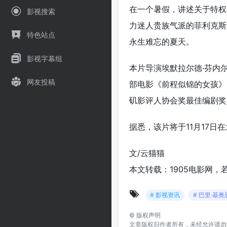
在一个暑假，讲述关于特权
影视搜索
力迷人贵族气派的菲利克斯
特色站点
永生难忘的夏天。
影视字幕组
本片导演埃默拉尔德·芬内
网友投稿
部电影《前程似锦的女孩》
矶影评人协会奖最佳编剧奖
据悉，该片将于11月17日
文/云猫猫
本文转载：1905电影网，
# 影视资讯
# 巴里·基奥
©
版权声明
文章版权归作者所有，未经允许请勿