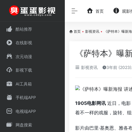
首页
观影
酷站推荐
首页
•
影视资讯
•
《萨特本》曝新海
在线影视
《萨特本》曝新
次元动漫
影视资讯
3年前 (2023
影视下载
AI工具箱
手机端APP
1905电影网讯
近日，电影
电视端APP
着不一样的戏服，旋转、组
网盘搜索
影片由巴里·基奥恩、雅各布