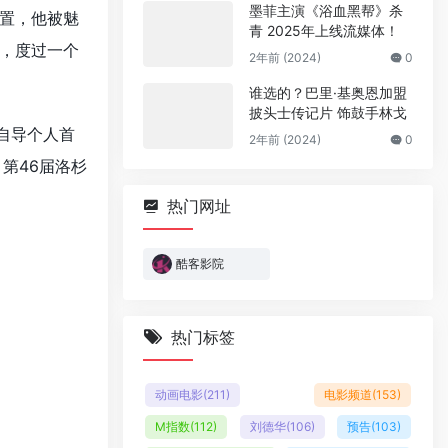
墨菲主演《浴血黑帮》杀
置，他被魅
青 2025年上线流媒体！
，度过一个
2年前 (2024)
0
谁选的？巴里·基奥恩加盟
披头士传记片 饰鼓手林戈
自导个人首
2年前 (2024)
0
第46届洛杉
热门网址
酷客影院
热门标签
动画电影
(211)
电影频道
(153)
M指数
(112)
刘德华
(106)
预告
(103)