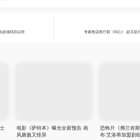
你必须拭目以待
专家热议医疗剧《问心》 赵又廷
士
电影《萨特本》曝光全新预告 画
恐怖片《弗兰肯斯
风旖旎又怪异
布·艾洛蒂加盟剧