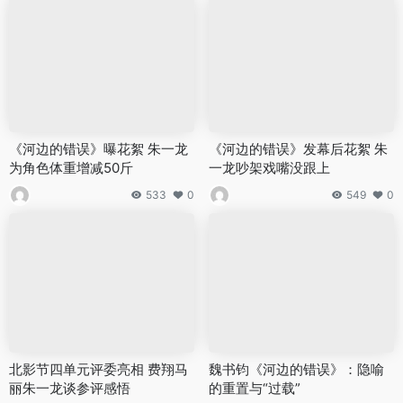
《河边的错误》曝花絮 朱一龙
《河边的错误》发幕后花絮 朱
为角色体重增减50斤
一龙吵架戏嘴没跟上
533
0
549
0
北影节四单元评委亮相 费翔马
魏书钧《河边的错误》：隐喻
丽朱一龙谈参评感悟
的重置与“过载”