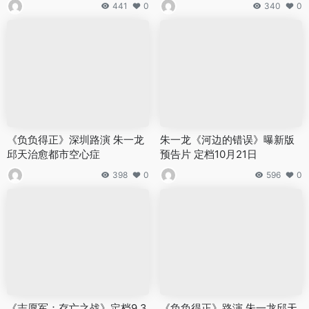
441
0
340
0
《负负得正》深圳路演 朱一龙
朱一龙《河边的错误》曝新版
邱天治愈都市空心症
预告片 定档10月21日
398
0
596
0
《志愿军：存亡之战》定档9.3
《负负得正》路演 朱一龙邱天