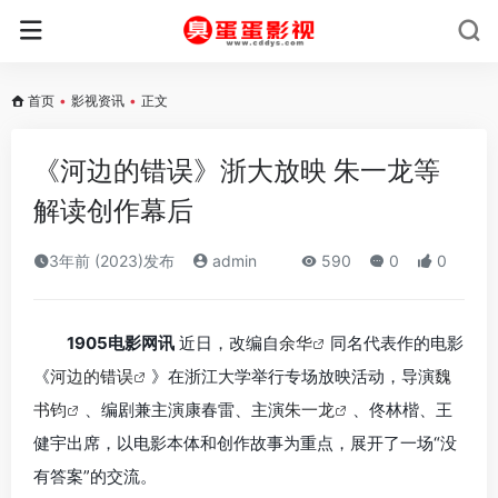
首页
•
影视资讯
•
正文
《河边的错误》浙大放映 朱一龙等
解读创作幕后
3年前 (2023)发布
admin
590
0
0
1905电影网讯
近日，改编自
余华
同名代表作的电影
《
河边的错误
》在浙江大学举行专场放映活动，导演
魏
书钧
、编剧兼主演康春雷、主演
朱一龙
、佟林楷、王
健宇出席，以电影本体和创作故事为重点，展开了一场“没
有答案”的交流。