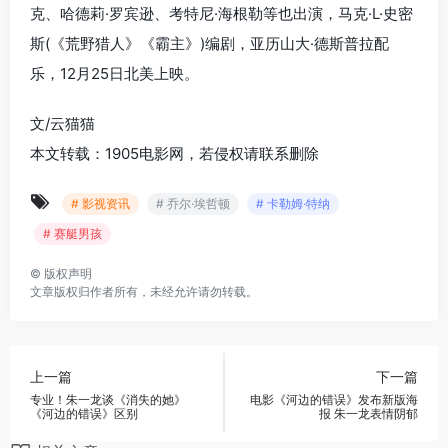
克、哈德莉·罗宾逊、考特尼·海根勒等也出演，马克·L·史密
斯(《荒野猎人》《霸主》)编剧，亚历山大·德斯普拉配
乐，12月25日北美上映。
文/云猫猫
本文转载：1905电影网，若侵权请联系删除
# 影视资讯
# 乔尔·埃哲顿
# 卡勒姆·特纳
# 赛艇男孩
©
版权声明
文章版权归作者所有，未经允许请勿转载。
上一篇
下一篇
专业！朱一龙谈《消失的她》
电影《河边的错误》发布新版海
《河边的错误》区别
报 朱一龙表情阴郁