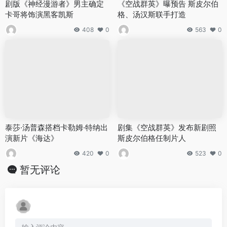
剧版《神经漫游者》男主确定
《空战群英》曝预告 斯皮尔伯
卡哥将饰演黑客凯斯
格、汤汉斯联手打造
408
0
563
0
泰莎·汤普森搭档卡勒姆·特纳出
剧集《空战群英》发布新剧照
演新片《海达》
斯皮尔伯格任制片人
420
0
523
0
暂无评论