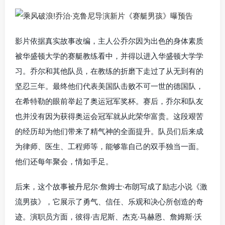
影片依据真实故事改编，主人公乔尔因为出色的身体素质
被华盛顿大学的赛艇教练看中，并得以进入华盛顿大学学
习。乔尔和其他队员，在教练的折磨下走过了从无到有的
坚忍三年。最终他们代表美国队击败不可一世的德国队，
在希
特
勒
的眼前举起了奥运冠军奖杯。赛后，乔尔和队友
也并没有因为获得奥运会冠军就从此荣华富贵。这段艰苦
的经历却为他们带来了精气神的全面提升。队员们后来成
为律师、医生、工程师等，能够靠自己的双手独当一面。
他们还每年聚会，情如手足。
后来，这个故事被丹尼尔·詹姆士·布朗写成了励志小说《激
流男孩》，它展示了勇气、信任、乐观和决心所创造的奇
迹。演职员方面，彼得·吉尼斯、杰克·马赫恩、詹姆斯·沃