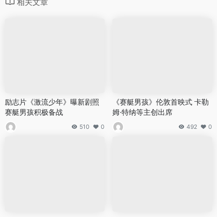
相关文章
励志片《激流少年》曝新剧照
《赛艇男孩》伦敦首映式 卡勒
赛艇男孩积极备战
姆·特纳等主创出席
510
0
492
0