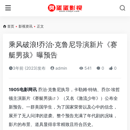
首页
•
影视资讯
•
正文
乘风破浪!乔治·克鲁尼导演新片《赛
艇男孩》曝预告
3年前 (2023)发布
admin
541
0
0
1905电影网讯
乔治·克鲁尼执导，卡勒姆·特纳、乔尔·埃哲
顿主演新片《
赛艇男孩
》（又名《激流少年》）公布全
新预告。一群美国学生，为了国家荣誉以及心中的信念，
展开了无人问津的逆袭。
整个预告充满了年代剧的况味，
影片的布景、道具显得非常精致且符合历史。