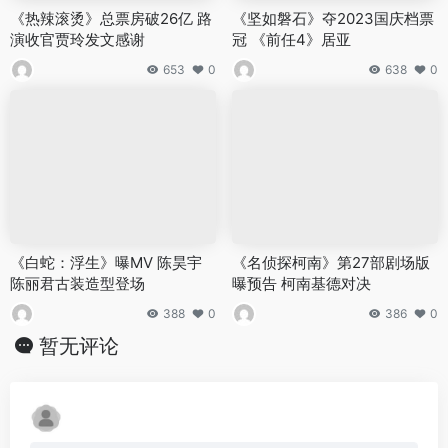
《热辣滚烫》总票房破26亿 路
《坚如磐石》夺2023国庆档票
演收官贾玲发文感谢
冠 《前任4》居亚
653
0
638
0
《白蛇：浮生》曝MV 陈昊宇
《名侦探柯南》第27部剧场版
陈丽君古装造型登场
曝预告 柯南基德对决
388
0
386
0
暂无评论