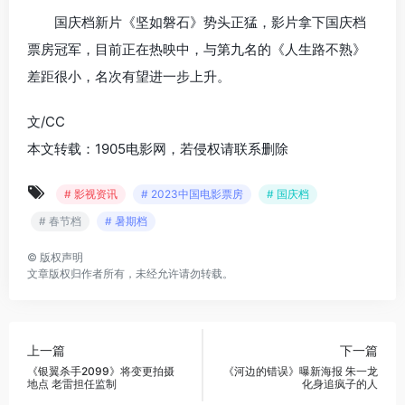
国庆档新片《坚如磐石》势头正猛，影片拿下国庆档
票房冠军，目前正在热映中，与第九名的《人生路不熟》
差距很小，名次有望进一步上升。
文/CC
本文转载：1905电影网，若侵权请联系删除
# 影视资讯
# 2023中国电影票房
# 国庆档
# 春节档
# 暑期档
©
版权声明
文章版权归作者所有，未经允许请勿转载。
上一篇
下一篇
《银翼杀手2099》将变更拍摄
《河边的错误》曝新海报 朱一龙
地点 老雷担任监制
化身追疯子的人