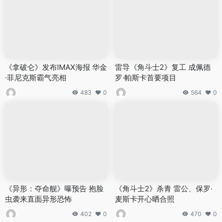
《拿破仑》发布IMAX海报 华金
雷导《角斗士2》复工 成佩德
·菲尼克斯霸气亮相
罗·帕斯卡首要项目
483
0
564
0
《异形：夺命舰》曝预告 抱脸
《角斗士2》杀青 雷公、保罗·
虫袭来直面异形恐怖
麦斯卡开心晒合照
402
0
470
0