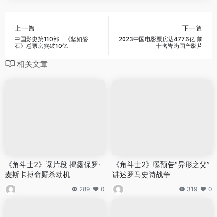
上一篇
下一篇
中国影史第110部！《坚如磐
2023中国电影票房达477.6亿 前
石》总票房突破10亿
十名皆为国产影片
相关文章
《角斗士2》曝片段 揭露保罗·
《角斗士2》曝预告“异形之父”
麦斯卡搏命厮杀动机
讲述罗马史诗战争
289
0
319
0