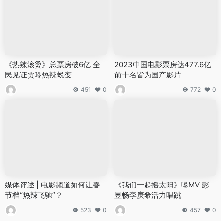
《热辣滚烫》总票房破6亿 全
2023中国电影票房达477.6亿
民见证贾玲热辣蜕变
前十名皆为国产影片
451
0
772
0
媒体评述 | 电影频道如何让春
《我们一起摇太阳》曝MV 彭
节档“热辣飞驰”？
昱畅李庚希活力唱跳
523
0
457
0