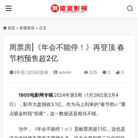
首页
•
影视资讯
•
正文
周票房|《年会不能停！》再登顶 春
节档预售超2亿
3年前 (2024)发布
admin
525
0
0
1905电影网专稿
2024年第5周（1月29日至2月4
日），影市大盘报收3.1亿，作为马上到来的“
春节档
”重
点吸金时段“前夜”，这一数据还是相当不错。
当中，《
年会不能停！
》贡献票房超1.1亿，这也是