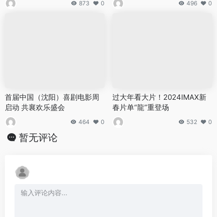
873
0
496
0
首届中国（沈阳）喜剧电影周
过大年看大片！2024IMAX新
启动 共襄欢乐盛会
春片单“龍”重登场
464
0
532
0
暂无评论