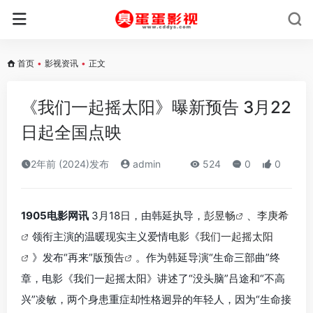
首页
•
影视资讯
•
正文
《我们一起摇太阳》曝新预告 3月22
日起全国点映
2年前 (2024)发布
admin
524
0
0
1905电影网讯
3月18日，由韩延执导，
彭昱畅
、
李庚希
领衔主演的温暖现实主义爱情电影《
我们一起摇太阳
》发布“再来”版
预告
。作为韩延导演“生命三部曲”终
章，电影《我们一起摇太阳》讲述了“没头脑”吕途和“不高
兴”凌敏，两个身患重症却性格迥异的年轻人，因为“生命接