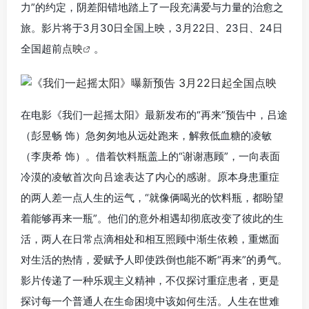
力”的约定，阴差阳错地踏上了一段充满爱与力量的治愈之
旅。影片将于3月30日全国上映，3月22日、23日、24日
全国超前
点映
。
在电影《我们一起摇太阳》最新发布的“再来”预告中，吕途
（彭昱畅 饰）急匆匆地从远处跑来，解救低血糖的凌敏
（李庚希 饰）。借着饮料瓶盖上的“谢谢惠顾”，一向表面
冷漠的凌敏首次向吕途表达了内心的感谢。原本身患重症
的两人差一点人生的运气，“就像俩喝光的饮料瓶，都盼望
着能够再来一瓶”。他们的意外相遇却彻底改变了彼此的生
活，两人在日常点滴相处和相互照顾中渐生依赖，重燃面
对生活的热情，爱赋予人即使跌倒也能不断“再来”的勇气。
影片传递了一种乐观主义精神，不仅探讨重症患者，更是
探讨每一个普通人在生命困境中该如何生活。人生在世难