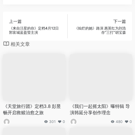
上一篇
下一篇
《来自汪星的你》定档4月12日
《灿烂的她》路演 惠英红为刘浩
郭富城蓝盈莹主演
存“三打”胡宝森
相关文章
《天堂旅行团》定档3.8 彭昱
《我们一起摇太阳》曝特辑 导
畅开启救赎治愈之旅
演韩延分享创作理念
301
0
480
0