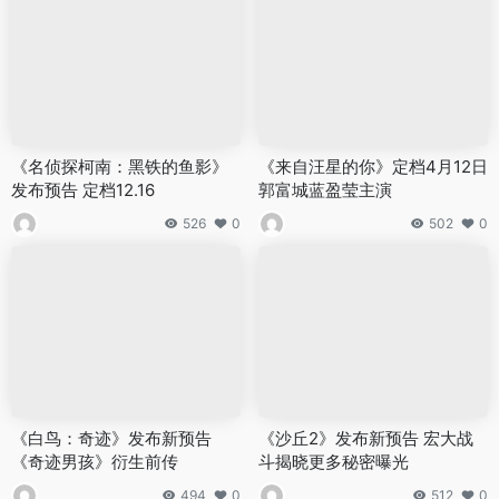
《名侦探柯南：黑铁的鱼影》
《来自汪星的你》定档4月12日
发布预告 定档12.16
郭富城蓝盈莹主演
526
0
502
0
《白鸟：奇迹》发布新预告
《沙丘2》发布新预告 宏大战
《奇迹男孩》衍生前传
斗揭晓更多秘密曝光
494
0
512
0