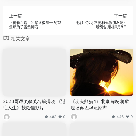
上一篇
下一篇
《黄雀在后！》曝终极预告 绝望
电影《我才不要和你做朋友呢》
父母为子当垫脚石
曝预告 定档6月8日
相关文章
2023哥谭奖获奖名单揭晓 《过
《功夫熊猫4》北京首映 蒋欣
往人生》获最佳影片
现场再现华妃原声
482
0
446
0