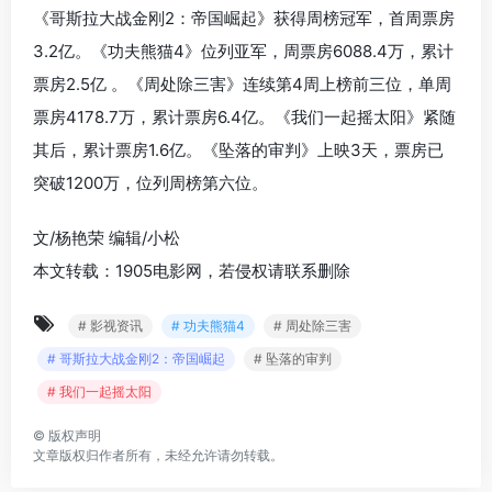
《哥斯拉大战金刚2：帝国崛起》获得周榜冠军，首周票房
3.2亿。《功夫熊猫4》位列亚军，周票房6088.4万，累计
票房2.5亿 。《周处除三害》连续第4周上榜前三位，单周
票房4178.7万，累计票房6.4亿。《我们一起摇太阳》紧随
其后，累计票房1.6亿。《坠落的审判》上映3天，票房已
突破1200万，位列周榜第六位。
文/杨艳荣 编辑/小松
本文转载：1905电影网，若侵权请联系删除
# 影视资讯
# 功夫熊猫4
# 周处除三害
# 哥斯拉大战金刚2：帝国崛起
# 坠落的审判
# 我们一起摇太阳
©
版权声明
文章版权归作者所有，未经允许请勿转载。