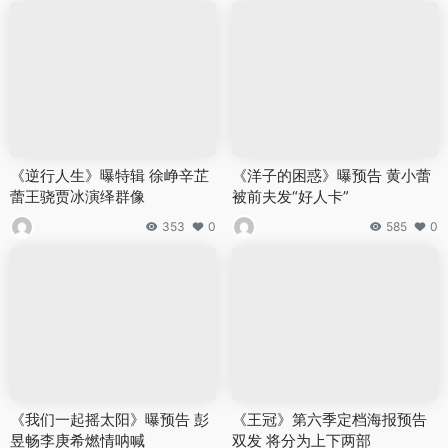
《逆行人生》曝特辑 徐峥辛芷
《洋子的困惑》曝预告 黄小蕾
蕾王骁贾冰演绎群像
被前夫发“好人卡”
353
0
585
0
《我们一起摇太阳》曝预告 彭
《王冠》第六季定档海报预告
昱畅李庚希燃情呐喊
双发 将分为上下两部