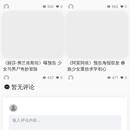
550
0
563
0
《丽莎·弗兰肯斯坦》曝预告 少
《阿莫阿依》预告海报双发 彝
女与男尸奇妙冒险
族少女重拾求学初心
457
0
471
0
暂无评论