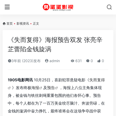
首页
•
影视资讯
•
正文
《失而复得》海报预告双发 张亮辛
芷蕾陷金钱旋涡
3年前 (2023)发布
admin
631
0
0
1905电影网讯
10月25日，喜剧犯罪悬疑电影《
失而复得
》发布终极
海报
及
预告
，海报上八位主角集体现
身，被金钱与铁丝刺绳重重包围的他们各怀心事。预告
中，每个人都在为了一百万美金绞尽脑汁、奔波劳碌，在
金钱的漩涡中奋力挣扎，最终谁将会在这场争夺战中获