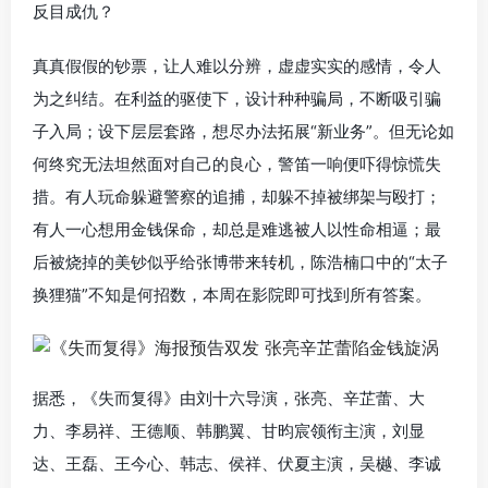
反目成仇？
真真假假的钞票，让人难以分辨，虚虚实实的感情，令人
为之纠结。在利益的驱使下，设计种种骗局，不断吸引骗
子入局；设下层层套路，想尽办法拓展“新业务”。但无论如
何终究无法坦然面对自己的良心，警笛一响便吓得惊慌失
措。有人玩命躲避警察的追捕，却躲不掉被绑架与殴打；
有人一心想用金钱保命，却总是难逃被人以性命相逼；最
后被烧掉的美钞似乎给张博带来转机，陈浩楠口中的“太子
换狸猫”不知是何招数，本周在影院即可找到所有答案。
据悉，《失而复得》由刘十六导演，张亮、辛芷蕾、大
力、李易祥、王德顺、韩鹏翼、甘昀宸领衔主演，刘显
达、王磊、王今心、韩志、侯祥、伏夏主演，吴樾、李诚