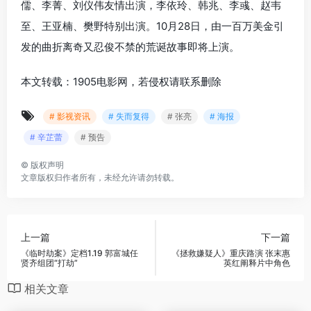
儒、李菁、刘仪伟友情出演，李依玲、韩兆、李彧、赵韦
至、王亚楠、樊野特别出演。10月28日，由一百万美金引
发的曲折离奇又忍俊不禁的荒诞故事即将上演。
本文转载：1905电影网，若侵权请联系删除
# 影视资讯
# 失而复得
# 张亮
# 海报
# 辛芷蕾
# 预告
©
版权声明
文章版权归作者所有，未经允许请勿转载。
上一篇
下一篇
《临时劫案》定档1.19 郭富城任
《拯救嫌疑人》重庆路演 张末惠
贤齐组团“打劫”
英红阐释片中角色
相关文章