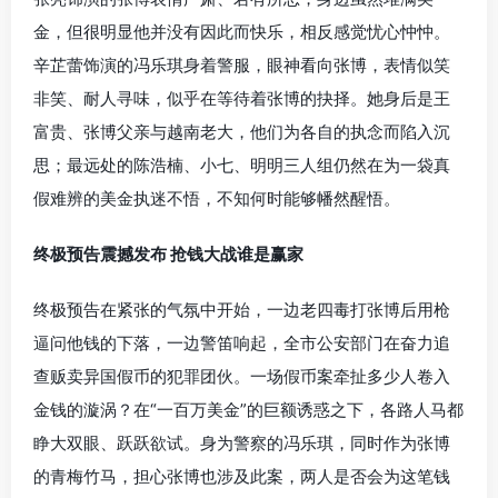
金，但很明显他并没有因此而快乐，相反感觉忧心忡忡。
辛芷蕾饰演的冯乐琪身着警服，眼神看向张博，表情似笑
非笑、耐人寻味，似乎在等待着张博的抉择。她身后是王
富贵、张博父亲与越南老大，他们为各自的执念而陷入沉
思；最远处的陈浩楠、小七、明明三人组仍然在为一袋真
假难辨的美金执迷不悟，不知何时能够幡然醒悟。
终极预告震撼发布 抢钱大战谁是赢家
终极预告在紧张的气氛中开始，一边老四毒打张博后用枪
逼问他钱的下落，一边警笛响起，全市公安部门在奋力追
查贩卖异国假币的犯罪团伙。一场假币案牵扯多少人卷入
金钱的漩涡？在“一百万美金”的巨额诱惑之下，各路人马都
睁大双眼、跃跃欲试。身为警察的冯乐琪，同时作为张博
的青梅竹马，担心张博也涉及此案，两人是否会为这笔钱