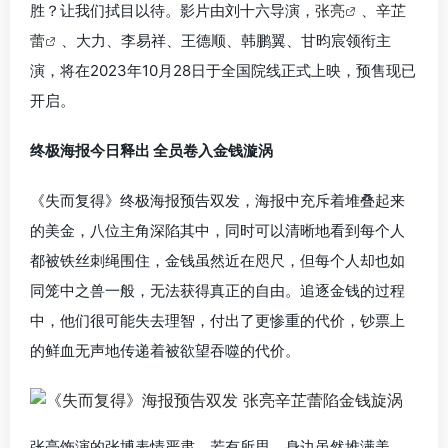
胜？让我们拭目以待。影片由刘十六导演，
张亮
、
辛芷
蕾
、大力、李易祥、王德顺、韩鹏翼、甘昀宸领衔主
演，将在2023年10月28日于全国院线正式上映，预售现已
开启。
终极海报今日释出 全员卷入金钱漩涡
《失而复得》终极海报预告双发，海报中充斥着堆叠起来
的美金，八位主角深陷其中，同时可以清晰地看到每个人
都被铁丝刺绳围住，金钱虽然近在咫尺，但每个人却也如
同笼中之兽一般，无法获得真正的自由。追逐金钱的过程
中，他们很可能失去理智，付出了更惨重的代价，钞票上
的鲜血无声地传递着被欲望吞噬的代价。
张亮饰演的张博表情严肃、若有所思，身边虽然堆满美