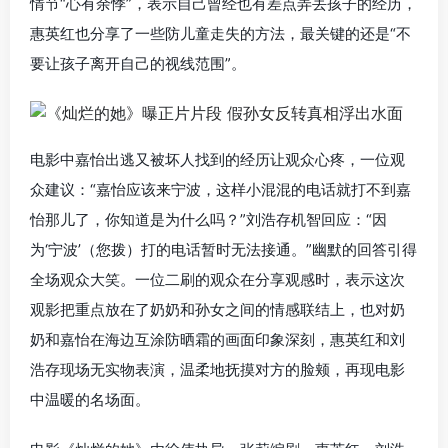
情节“心有余悸”，表示自己曾经也有差点弄丢孩子的经历，
惠英红也分享了一些防儿童走失的方法，最关键的还是“不
要让孩子离开自己的视线范围”。
电影中嘉怡出逃又被坏人找到的经历让观众心疼，一位观
众建议：“嘉怡应该来宁波，这样小混混的电话就打不到嘉
怡那儿了，你知道是为什么吗？”刘浩存机智回应：“因
为‘宁波’（您拨）打的电话暂时无法接通。”幽默的回答引得
全场观众大笑。一位二刷的观众在分享观感时，表示这次
观影把重点放在了奶奶和孙女之间的情感联结上，也对奶
奶和嘉怡在海边互涂防晒霜的画面印象深刻，惠英红和刘
浩存现场无实物表演，温柔地抚摸对方的脸颊，再现电影
中温暖的名场面。