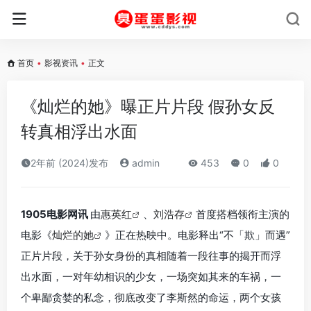
首页
•
影视资讯
•
正文
《灿烂的她》曝正片片段 假孙女反
转真相浮出水面
2年前 (2024)发布
admin
453
0
0
1905电影网讯
由
惠英红
、
刘浩存
首度搭档领衔主演的
电影《
灿烂的她
》正在热映中。电影释出“不「欺」而遇”
正片片段，关于孙女身份的真相随着一段往事的揭开而浮
出水面，一对年幼相识的少女，一场突如其来的车祸，一
个卑鄙贪婪的私念，彻底改变了李斯然的命运，两个女孩