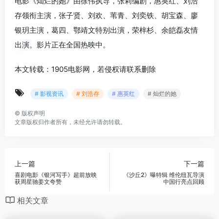
电影《灿烂的她》由徐伟执导，张莉编剧，惠英红、刘浩
存领衔主演，张子贤、刘欢、苇青、刘奕铁、胡宝森、廖
银玥主演，葛四、鄂靖文特别出演，荣梓杉、余皑磊友情
出演。影片正在全国热映中。
本文转载：1905电影网，若侵权请联系删除
# 影视资讯
# 刘浩存
# 惠英红
# 灿烂的她
©
版权声明
文章版权归作者所有，未经允许请勿转载。
上一篇
下一篇
喜剧电影《银河写手》超前放映
《沙丘2》曝特辑 维伦纽瓦导演
获周星驰姜文夸赞
中国行亮点回顾
相关文章