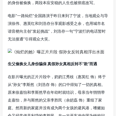
的身份被偷换，两段本应安稳的人生也被彻底改写。
电影“一路灿烂”全国路演于昨日来到了宁波，当地观众与导
演徐伟、惠英红和刘浩存分享观影感受之余，也用城市名
谐音梗向主创“发起挑战”，刘浩存一句“宁波打的电话暂时
无法接通”引得观众大笑。
生父偷换女儿身份骗保 真假孙女真相反转不“欺”而遇
在影片曝光的正片片段中，奶奶江秀枝（惠英红 饰）终于
从“孙女”李斯然（刘浩存 饰）的口中得知了一切的真相。
原来徐嘉怡和李斯然早在年幼时就结识，母亲当年悄悄带
走嘉怡，并与斯然的父亲李胜民（余皑磊 饰）重组了家
庭。然而新的家庭并没有成为两个女孩的避风港，嗜赌如
命又经常借高利贷的李胜民，在一次开车途中因为钱的问