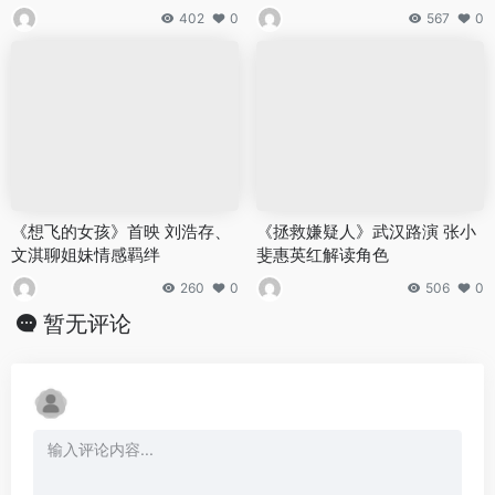
402
0
567
0
《想飞的女孩》首映 刘浩存、
《拯救嫌疑人》武汉路演 张小
文淇聊姐妹情感羁绊
斐惠英红解读角色
260
0
506
0
暂无评论