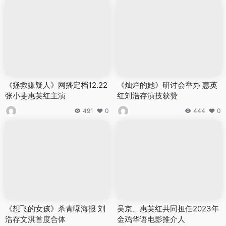
《拯救嫌疑人》网播定档12.22
《灿烂的她》研讨会举办 惠英
张小斐惠英红主演
红刘浩存演技获赞
491
0
444
0
《想飞的女孩》杀青曝海报 刘
吴京、惠英红共同担任2023年
浩存文淇首度合体
金鸡华语电影推介人