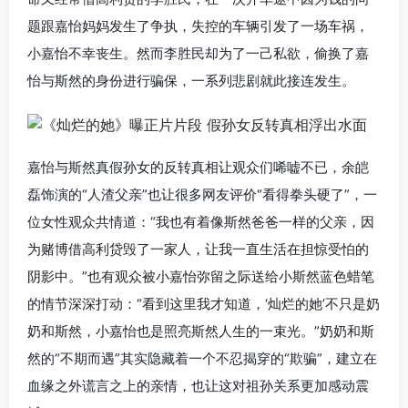
题跟嘉怡妈妈发生了争执，失控的车辆引发了一场车祸，
小嘉怡不幸丧生。然而李胜民却为了一己私欲，偷换了嘉
怡与斯然的身份进行骗保，一系列悲剧就此接连发生。
嘉怡与斯然真假孙女的反转真相让观众们唏嘘不已，余皑
磊饰演的“人渣父亲”也让很多网友评价“看得拳头硬了”，一
位女性观众共情道：“我也有着像斯然爸爸一样的父亲，因
为赌博借高利贷毁了一家人，让我一直生活在担惊受怕的
阴影中。”也有观众被小嘉怡弥留之际送给小斯然蓝色蜡笔
的情节深深打动：“看到这里我才知道，‘灿烂的她’不只是奶
奶和斯然，小嘉怡也是照亮斯然人生的一束光。”奶奶和斯
然的“不期而遇”其实隐藏着一个不忍揭穿的“欺骗”，建立在
血缘之外谎言之上的亲情，也让这对祖孙关系更加感动震