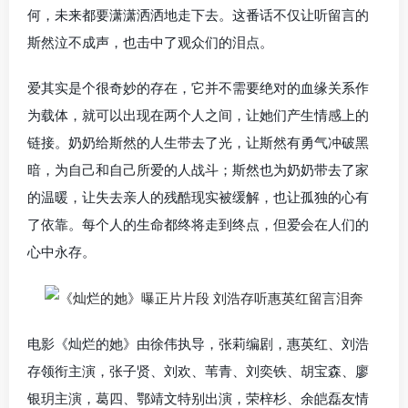
何，未来都要潇潇洒洒地走下去。这番话不仅让听留言的
斯然泣不成声，也击中了观众们的泪点。
爱其实是个很奇妙的存在，它并不需要绝对的血缘关系作
为载体，就可以出现在两个人之间，让她们产生情感上的
链接。奶奶给斯然的人生带去了光，让斯然有勇气冲破黑
暗，为自己和自己所爱的人战斗；斯然也为奶奶带去了家
的温暖，让失去亲人的残酷现实被缓解，也让孤独的心有
了依靠。每个人的生命都终将走到终点，但爱会在人们的
心中永存。
电影《灿烂的她》由徐伟执导，张莉编剧，惠英红、刘浩
存领衔主演，张子贤、刘欢、苇青、刘奕铁、胡宝森、廖
银玥主演，葛四、鄂靖文特别出演，荣梓杉、余皑磊友情