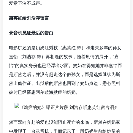
爱意下泣不成声。
惠英红给刘浩存留言
录音机见证最后的告白
电影讲述的是奶奶江秀枝（惠英红 饰）和走失多年的孙女
嘉怡（刘浩存 饰）再相逢的故事，随着剧情的展开，“嘉
怡”的真实身份也已经浮出水面。奶奶在得知她并非嘉怡而
是斯然之后，并没有赶走这个假孙女，而是选择继续为斯
然出庭作证。出狱后的斯然也回到了奶奶身边，悉心照料
彼时已经罹患阿尔兹海默症的奶奶。
然而双向奔赴的爱也没能阻止死亡的来临，斯然在奶奶家
中发现了一台录音机，里面记录了一段奶奶生前给她留的