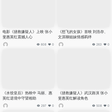
电影《拯救嫌疑人》上映 张小
《想飞的女孩》首映 刘浩存、
斐惠英红震撼人心
文淇聊姐妹情感羁绊
608
0
263
0
《水饺皇后》热映中 马丽、惠
《拯救嫌疑人》武汉路演 张小
英红逆境中守望相助
斐惠英红解读角色
297
0
508
0