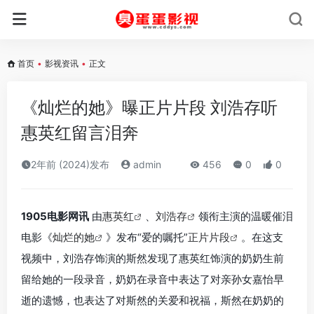
首页
•
影视资讯
•
正文
《灿烂的她》曝正片片段 刘浩存听
惠英红留言泪奔
2年前 (2024)发布
admin
456
0
0
1905电影网讯
由
惠英红
、
刘浩存
领衔主演的温暖催泪
电影《
灿烂的她
》发布“爱的嘱托”
正片片段
。在这支
视频中，刘浩存饰演的斯然发现了惠英红饰演的奶奶生前
留给她的一段录音，奶奶在录音中表达了对亲孙女嘉怡早
逝的遗憾，也表达了对斯然的关爱和祝福，斯然在奶奶的