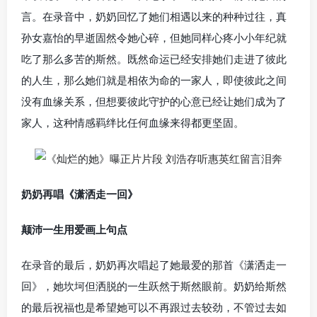
言。在录音中，奶奶回忆了她们相遇以来的种种过往，真
孙女嘉怡的早逝固然令她心碎，但她同样心疼小小年纪就
吃了那么多苦的斯然。既然命运已经安排她们走进了彼此
的人生，那么她们就是相依为命的一家人，即使彼此之间
没有血缘关系，但想要彼此守护的心意已经让她们成为了
家人，这种情感羁绊比任何血缘来得都更坚固。
奶奶再唱《潇洒走一回》
颠沛一生用爱画上句点
在录音的最后，奶奶再次唱起了她最爱的那首《潇洒走一
回》，她坎坷但洒脱的一生跃然于斯然眼前。奶奶给斯然
的最后祝福也是希望她可以不再跟过去较劲，不管过去如