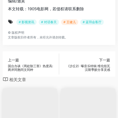
编辑/迪莫
本文转载：1905电影网，若侵权请联系删除
# 影视资讯
# 对话春天
# 王健儿
# 蓝羽会客厅
©
版权声明
文章版权归作者所有，未经允许请勿转载。
上一篇
下一篇
国台办谈《周处除三害》热度高:
《沙丘2》曝音乐特辑 维伦纽瓦
两岸同胞同文同种
汉斯季默分享灵感
相关文章