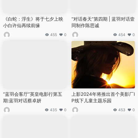
《白蛇：浮生》将于七夕上映
“对话春天”第四期 | 蓝羽对话壹
小白许仙再续前缘
同制作陈思诚
455
0
454
0
“蓝羽会客厅”英皇电影行第五
上影2024年将推出首个美影厂I
期:蓝羽对话蔡卓妍
P线下儿童主题乐园
435
0
453
0