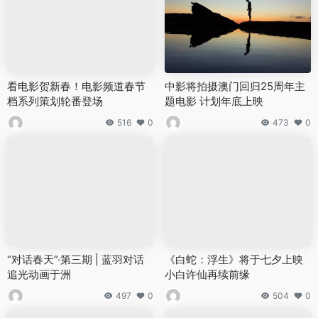
看电影贺新春！电影频道春节
中影将拍摄澳门回归25周年主
档系列策划轮番登场
题电影 计划年底上映
516
0
473
0
“对话春天”·第三期 | 蓝羽对话
《白蛇：浮生》将于七夕上映
追光动画于洲
小白许仙再续前缘
497
0
504
0