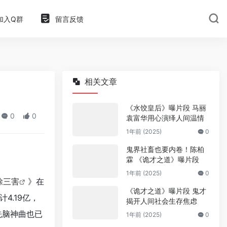
加入Q群
留言反馈
相关文章
《水饺皇后》曝片段 马丽
0
0
袁富华用心演绎人间温情
1年前 (2025)
0
鬼界社畜也要内卷！陈柏
霖 《诡才之道》曝片段
1年前 (2025)
0
除三害
》在
《诡才之道》曝片段 鬼才
.19亿，
揭开人间社会生存焦虑
洗脑神曲也已
1年前 (2025)
0