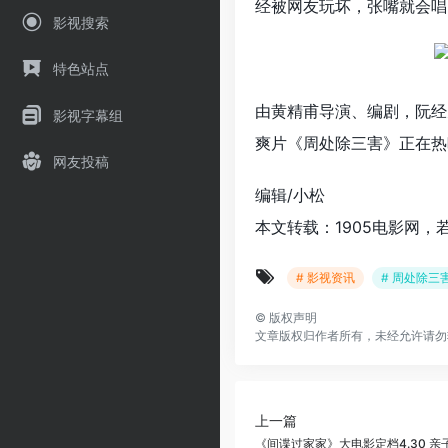
经被网友玩坏，张嘴就会唱
影视搜索
特色站点
由黄精甫导演、编剧，阮经
影视字幕组
爽片《周处除三害》正在热
网友投稿
编辑/小松
本文转载：1905电影网，
# 影视资讯
# 周处除三
©
版权声明
文章版权归作者所有，未经允许请勿
上一篇
《间谍过家家》大电影定档4.30 