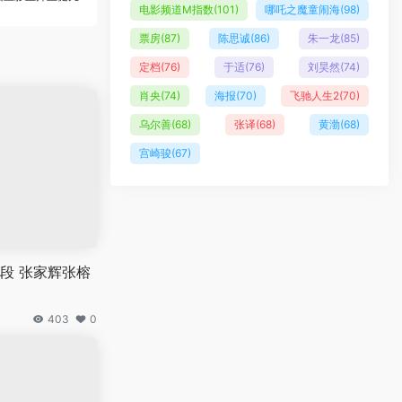
电影频道M指数
(101)
哪吒之魔童闹海
(98)
票房
(87)
陈思诚
(86)
朱一龙
(85)
定档
(76)
于适
(76)
刘昊然
(74)
肖央
(74)
海报
(70)
飞驰人生2
(70)
乌尔善
(68)
张译
(68)
黄渤
(68)
宫崎骏
(67)
段 张家辉张榕
403
0