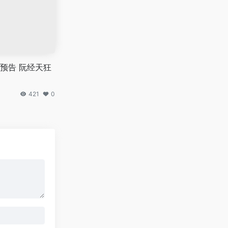
预告 阮经天狂
421
0