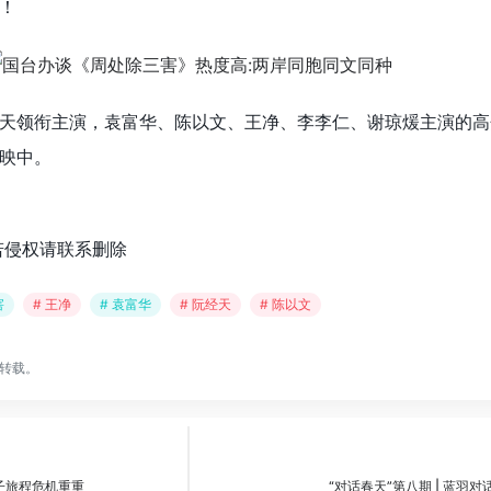
！
天领衔主演，袁富华、陈以文、王净、李李仁、谢琼煖主演的高
映中。
若侵权请联系删除
害
# 王净
# 袁富华
# 阮经天
# 陈以文
转载。
亲子旅程危机重重
“对话春天”第八期 | 蓝羽