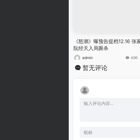
《怒潮》曝预告提档12.16 张
阮经天入局厮杀
admin
496
暂无评论