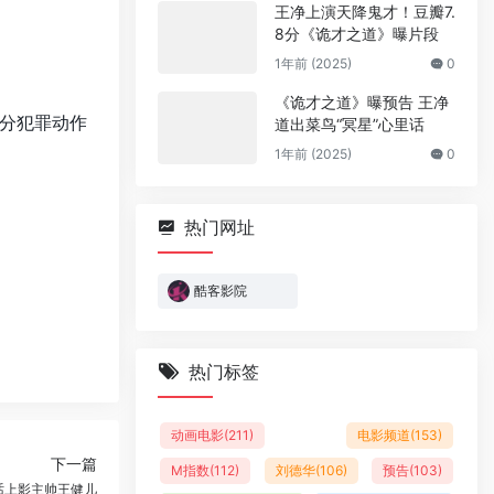
王净上演天降鬼才！豆瓣7.
8分《诡才之道》曝片段
1年前 (2025)
0
《诡才之道》曝预告 王净
分犯罪动作
道出菜鸟“冥星”心里话
1年前 (2025)
0
热门网址
酷客影院
热门标签
动画电影
(211)
电影频道
(153)
下一篇
M指数
(112)
刘德华
(106)
预告
(103)
对话上影主帅王健儿