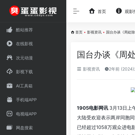
首页
观影
酷站推荐
首页
•
影视资讯
•
国台办谈《周处除
在线影视
国台办谈《周处
次元动漫
影视资讯
2年前 (2024
影视下载
AI工具箱
手机端APP
1905电影网讯
3月13日
电视端APP
大陆受欢迎表示两岸同胞同
已经超过1058万观众进
网盘搜索