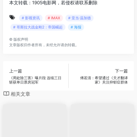
本文转载：1905电影网，若侵权请联系删除
# 影视资讯
# IMAX
# 亚当·温加德
# 哥斯拉大战金刚2：帝国崛起
# 海报
©
版权声明
文章版权归作者所有，未经允许请勿转载。
上一篇
下一篇
《周处除三害》曝片段 连续三日
傅若清：希望通过《天才翻译
斩获单日票房冠军
家》关注抑郁症群体
相关文章