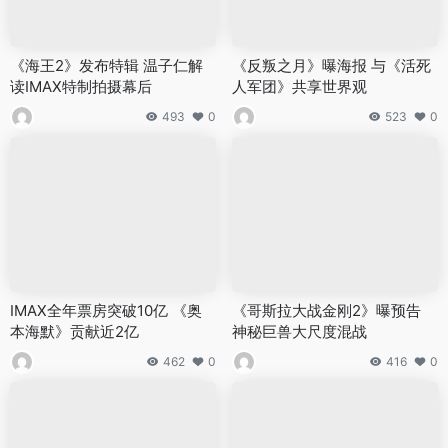
《海王2》发布特辑 温子仁解
《反叛之月》曝海报 与《活死
读IMAX特制拍摄幕后
人军团》共享世界观
493
0
523
0
IMAX全年票房突破10亿 《奥
《哥斯拉大战金刚2》曝预告
本海默》贡献近2亿
神秘巨兽大尺度混战
462
0
416
0