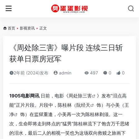
首页
•
影视资讯
•
正文
《周处除三害》曝片段 连续三日斩
获单日票房冠军
2年前 (2024)发布
admin
497
0
0
1905电影网讯
日前，电影《
周处除三害
》发布“泪点高
能”正片片段。片段中，陈桂林（
阮经天
饰）与小美（
王
净
饰）在监狱重逢，小美再一次为陈桂林剃须。这一
次，生命即将走到终点的“猛男”陈桂林流下了饱含万千思绪
的泪水，最后二人的相视一笑也为这场双向救赎之旅画下