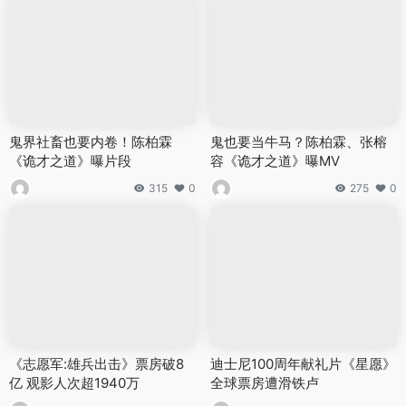
鬼界社畜也要内卷！陈柏霖
鬼也要当牛马？陈柏霖、张榕
《诡才之道》曝片段
容《诡才之道》曝MV
315
0
275
0
《志愿军:雄兵出击》票房破8
迪士尼100周年献礼片《星愿》
亿 观影人次超1940万
全球票房遭滑铁卢