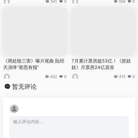
541
0
556
0
《周处除三害》曝片尾曲 阮经
7月累计票房超53亿！《抓娃
天演绎“善恶有报”
娃》月票房24亿居首
452
0
415
0
暂无评论