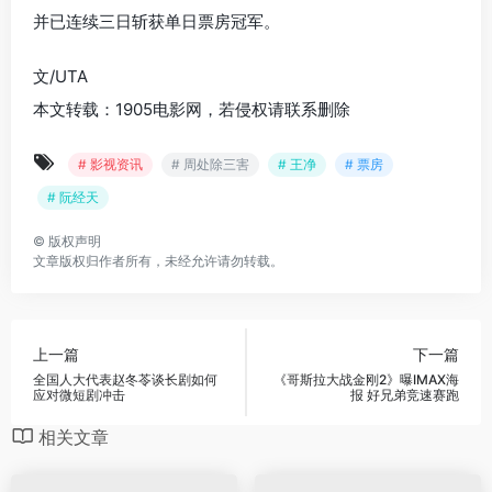
并已连续三日斩获单日票房冠军。
文/UTA
本文转载：1905电影网，若侵权请联系删除
# 影视资讯
# 周处除三害
# 王净
# 票房
# 阮经天
©
版权声明
文章版权归作者所有，未经允许请勿转载。
上一篇
下一篇
全国人大代表赵冬苓谈长剧如何
《哥斯拉大战金刚2》曝IMAX海
应对微短剧冲击
报 好兄弟竞速赛跑
相关文章