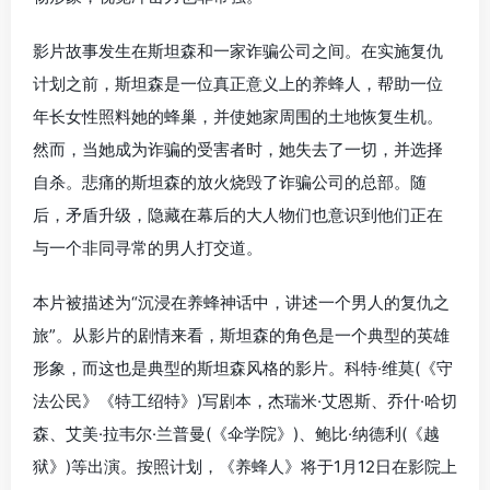
影片故事发生在斯坦森和一家诈骗公司之间。在实施复仇
计划之前，斯坦森是一位真正意义上的养蜂人，帮助一位
年长女性照料她的蜂巢，并使她家周围的土地恢复生机。
然而，当她成为诈骗的受害者时，她失去了一切，并选择
自杀。悲痛的斯坦森的放火烧毁了诈骗公司的总部。随
后，矛盾升级，隐藏在幕后的大人物们也意识到他们正在
与一个非同寻常的男人打交道。
本片被描述为“沉浸在养蜂神话中，讲述一个男人的复仇之
旅”。从影片的剧情来看，斯坦森的角色是一个典型的英雄
形象，而这也是典型的斯坦森风格的影片。科特·维莫(《守
法公民》《特工绍特》)写剧本，杰瑞米·艾恩斯、乔什·哈切
森、艾美·拉韦尔·兰普曼(《伞学院》)、鲍比·纳德利(《越
狱》)等出演。按照计划，《养蜂人》将于1月12日在影院上