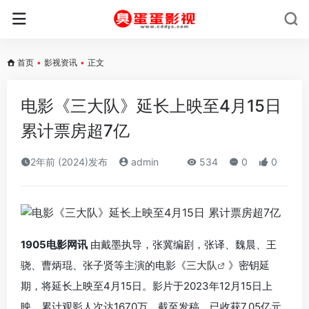
首页
•
影视资讯
•
正文
电影《三大队》延长上映至4月15日
累计票房超7亿
2年前 (2024)发布
admin
534
0
0
1905电影网讯
由戴墨执导，张冀编剧，张译、魏晨、王
骁、曹炳琨、张子贤等主演的电影《
三大队
》密钥延
期，将延长上映至4月15日。影片于2023年12月15日上
映，累计观影人次达1670万，截至发稿，已收获7.05亿元