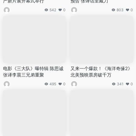
产新片展开幕式举行
预告 张译话里藏刀
542
0
803
0
电影《三大队》曝特辑 陈思诚
又来一个爆款！《海洋奇缘2》
张译李晨三兄弟重聚
北美预映票房破千万
495
0
341
0