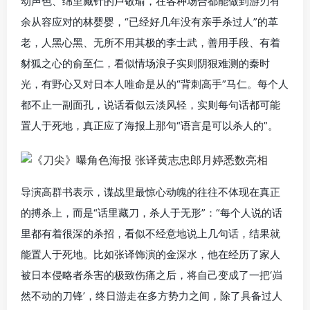
动声色、绵里藏针的卢敬瑜，在各种场合都能做到游刃有
余从容应对的林婴婴，“已经好几年没有亲手杀过人”的革
老，人黑心黑、无所不用其极的李士武，善用手段、有着
豺狐之心的俞至仁，看似情场浪子实则阴狠难测的秦时
光，有野心又对日本人唯命是从的“背刺高手”马仁。每个人
都不止一副面孔，说话看似云淡风轻，实则每句话都可能
置人于死地，真正应了海报上那句“语言是可以杀人的”。
导演高群书表示，谍战里最惊心动魄的往往不体现在真正
的搏杀上，而是“话里藏刀，杀人于无形”：“每个人说的话
里都有着很深的杀招，看似不经意地说上几句话，结果就
能置人于死地。比如张译饰演的金深水，他在经历了家人
被日本侵略者杀害的极致伤痛之后，将自己变成了一把‘岿
然不动的刀锋’，终日游走在多方势力之间，除了具备过人