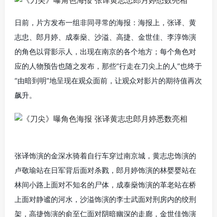
日前，片方发布一组非同寻常的海报：海报上，张译、黄
志忠、郎月婷、成泰燊、沙溢、高捷、金世佳、李淳饰演
的角色以背影示人，出现在南京的各个地方；每个角色对
应的人物预告也随之发布，那些“行走在刀尖上的人”也终于
“由暗到明”地呈现在观众面前，让观众对影片的期待值再次
飙升。
张译饰演的金深水骑着自行车穿过南京城，黄志忠饰演的
卢敬瑜站在日军背后面对杀戮，郎月婷饰演的林婴婴站在
林间小路上面对不知名的尸体，成泰燊饰演的革老站在桥
上面对静谧的河水，沙溢饰演的李士武面对刑房内的绞刑
架，高捷饰演的俞至仁面对阴暗幽深的走廊，金世佳饰演