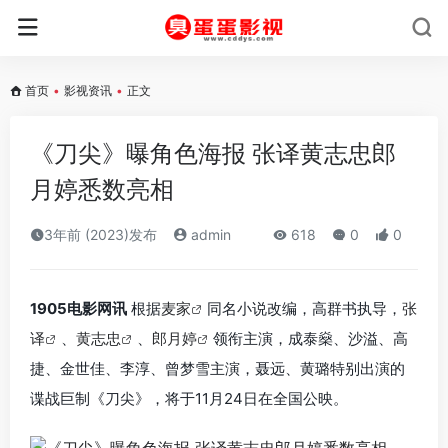
首页
•
影视资讯
•
正文
《刀尖》曝角色海报 张译黄志忠郎
月婷悉数亮相
3年前 (2023)发布
admin
618
0
0
1905电影网讯
根据
麦家
同名小说改编，高群书执导，
张
译
、
黄志忠
、
郎月婷
领衔主演，成泰燊、沙溢、高
捷、金世佳、李淳、曾梦雪主演，聂远、黄璐特别出演的
谍战巨制《刀尖》，将于11月24日在全国公映。