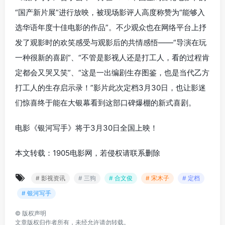
“国产新片展”进行放映，被现场影评人高度称赞为“能够入
选华语年度十佳电影的作品”。不少观众也在网络平台上抒
发了观影时的欢笑感受与观影后的共情感悟——“导演在玩
一种很新的喜剧”、“不管是影视人还是打工人，看的过程肯
定都会又哭又笑”、“这是一出编剧生存图鉴，也是当代乙方
打工人的生存启示录！”影片此次定档3月30日，也让影迷
们惊喜终于能在大银幕看到这部口碑爆棚的新式喜剧。
电影《银河写手》将于3月30日全国上映！
本文转载：1905电影网，若侵权请联系删除
# 影视资讯
# 三狗
# 合文俊
# 宋木子
# 定档
# 银河写手
©
版权声明
文章版权归作者所有，未经允许请勿转载。