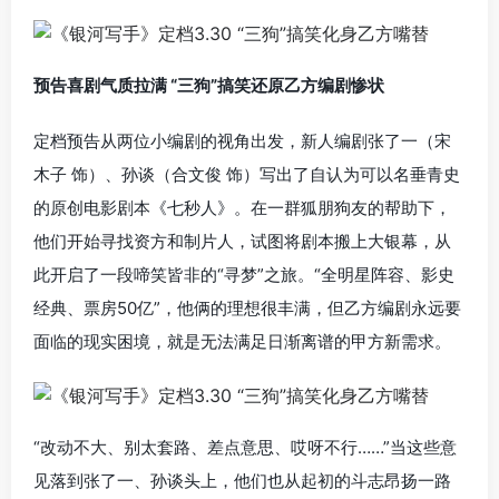
预告喜剧气质拉满 “三狗”搞笑还原乙方编剧惨状
定档预告从两位小编剧的视角出发，新人编剧张了一（宋
木子 饰）、孙谈（合文俊 饰）写出了自认为可以名垂青史
的原创电影剧本《七秒人》。在一群狐朋狗友的帮助下，
他们开始寻找资方和制片人，试图将剧本搬上大银幕，从
此开启了一段啼笑皆非的“寻梦”之旅。“全明星阵容、影史
经典、票房50亿”，他俩的理想很丰满，但乙方编剧永远要
面临的现实困境，就是无法满足日渐离谱的甲方新需求。
“改动不大、别太套路、差点意思、哎呀不行……”当这些意
见落到张了一、孙谈头上，他们也从起初的斗志昂扬一路