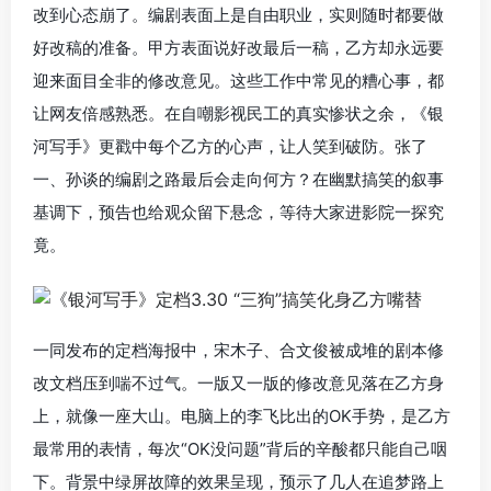
改到心态崩了。编剧表面上是自由职业，实则随时都要做
好改稿的准备。甲方表面说好改最后一稿，乙方却永远要
迎来面目全非的修改意见。这些工作中常见的糟心事，都
让网友倍感熟悉。在自嘲影视民工的真实惨状之余，《银
河写手》更戳中每个乙方的心声，让人笑到破防。张了
一、孙谈的编剧之路最后会走向何方？在幽默搞笑的叙事
基调下，预告也给观众留下悬念，等待大家进影院一探究
竟。
一同发布的定档海报中，宋木子、合文俊被成堆的剧本修
改文档压到喘不过气。一版又一版的修改意见落在乙方身
上，就像一座大山。电脑上的李飞比出的OK手势，是乙方
最常用的表情，每次“OK没问题”背后的辛酸都只能自己咽
下。背景中绿屏故障的效果呈现，预示了几人在追梦路上