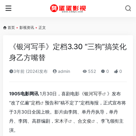
首页
•
影视资讯
•
正文
《银河写手》定档3.30 “三狗”搞笑化
身乙方嘴替
3年前 (2024)发布
admin
552
0
0
1905电影网讯
1月30日，喜剧电影《
银河写手
》发布
“改了亿遍”
定档
预告和“稿不定了”定档海报，正式宣布将
于3月30日全国上映。影片由李阔、单丹丹执导，单丹
丹、李阔、高群编剧，
宋木子
、
合文俊
、李飞领衔主
演。