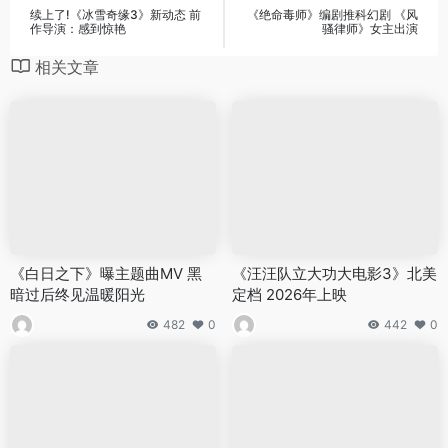
续上了!《冰雪奇缘3》新动态 前
《绝命毒师》编剧推科幻剧 《风
作导演：感到惊艳
骚律师》女主出演
相关文章
《白日之下》曝主题曲MV 黑
《汪汪队立大功大电影3》北美
暗过后终见温暖阳光
定档 2026年上映
482
0
442
0