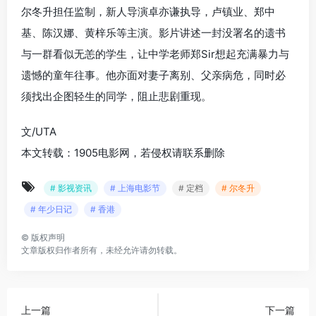
尔冬升担任监制，新人导演卓亦谦执导，卢镇业、郑中
基、陈汉娜、黄梓乐等主演。影片讲述一封没署名的遗书
与一群看似无恙的学生，让中学老师郑Sir想起充满暴力与
遗憾的童年往事。他亦面对妻子离别、父亲病危，同时必
须找出企图轻生的同学，阻止悲剧重现。
文/UTA
本文转载：1905电影网，若侵权请联系删除
# 影视资讯
# 上海电影节
# 定档
# 尔冬升
# 年少日记
# 香港
©
版权声明
文章版权归作者所有，未经允许请勿转载。
上一篇
下一篇