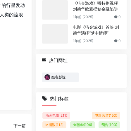
《猎金游戏》曝特别视频
立的行星发动
刘德华欧豪揭秘金融陷阱
人类的流浪
1年前 (2025)
0
电影《猎金游戏》首映 刘
德华演绎“梦中情师”
1年前 (2025)
0
热门网址
酷客影院
热门标签
动画电影
(211)
电影频道
(153)
M指数
(112)
刘德华
(106)
预告
(103)
下一篇