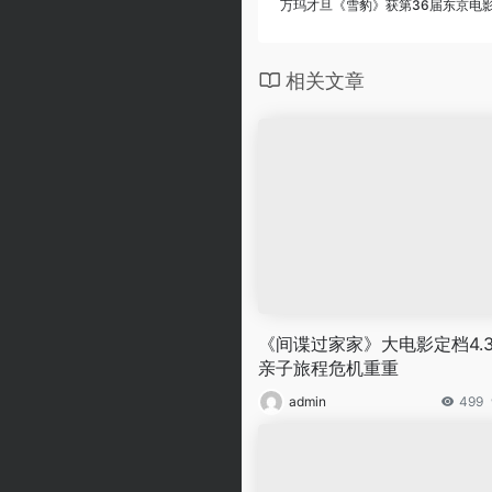
万玛才旦《雪豹》获第36届东京电
相关文章
《间谍过家家》大电影定档4.3
亲子旅程危机重重
admin
499