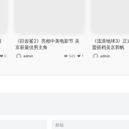
日
《巨齿鲨2》亮相中美电影节 吴
《流浪地球3》正
京获最佳男主角
盟搭档吴京郭帆
0
admin
545
1
admin