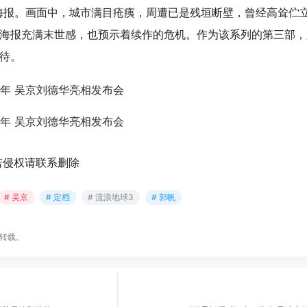
”海报。画面中，城市满目疮痍，周遭已是残垣断壁，曾经高耸伫
海报充满末世感，也预示着续作的危机。作为该系列的第三部，
待。
若侵权请联系删除
# 吴京
# 定档
# 流浪地球3
# 郭帆
转载。