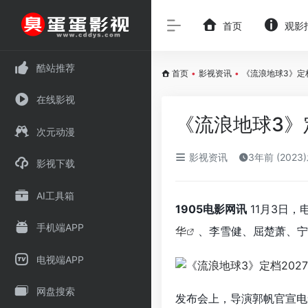
首页
观影
酷站推荐
首页
•
影视资讯
•
《流浪地球3》定
在线影视
《流浪地球3》
次元动漫
影视资讯
3年前 (2023
影视下载
AI工具箱
1905电影网讯
11月3日，
手机端APP
华
、李雪健、屈楚萧、宁
电视端APP
网盘搜索
发布会上，导演郭帆官宣电影