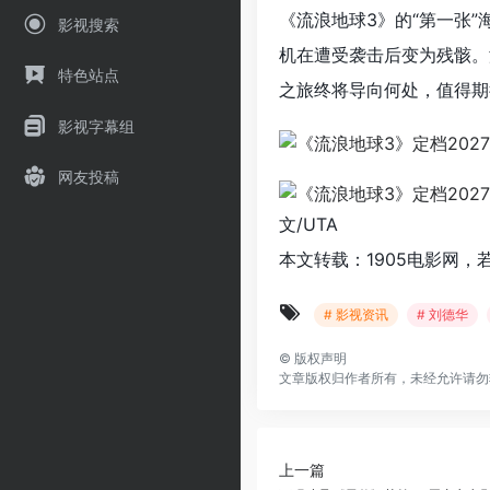
《流浪地球3》的“第一张
影视搜索
机在遭受袭击后变为残骸。
特色站点
之旅终将导向何处，值得期
影视字幕组
网友投稿
文/UTA
本文转载：1905电影网，
# 影视资讯
# 刘德华
©
版权声明
文章版权归作者所有，未经允许请勿
上一篇