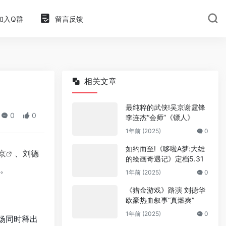
加入Q群
留言反馈
相关文章
最纯粹的武侠!吴京谢霆锋
0
0
李连杰“会师”《镖人》
1年前 (2025)
0
如约而至!《哆啦A梦:大雄
京
、
刘德
的绘画奇遇记》定档5.31
。
1年前 (2025)
0
《猎金游戏》路演 刘德华
欧豪热血叙事“真燃爽”
1年前 (2025)
0
现场同时释出