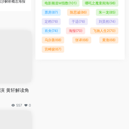
笛沙解析概念海报
电影频道M指数
(101)
哪吒之魔童闹海
(98)
票房
(87)
陈思诚
(86)
朱一龙
(85)
定档
(76)
于适
(76)
刘昊然
(74)
肖央
(74)
海报
(70)
飞驰人生2
(70)
乌尔善
(68)
张译
(68)
黄渤
(68)
宫崎骏
(67)
演 黄轩解读角
557
0