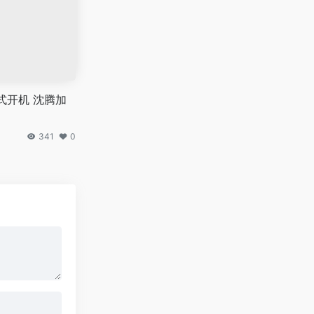
式开机 沈腾加
341
0