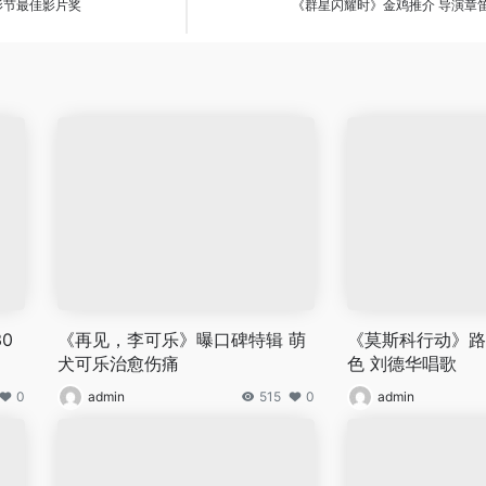
影节最佳影片奖
《群星闪耀时》金鸡推介 导演章
0
《再见，李可乐》曝口碑特辑 萌
《莫斯科行动》路
犬可乐治愈伤痛
色 刘德华唱歌
0
admin
515
0
admin