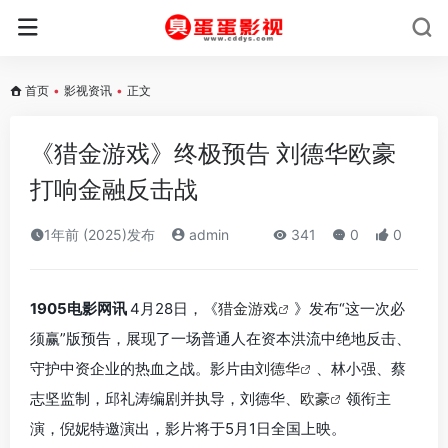
首页
•
影视资讯
•
正文
《猎金游戏》终极预告 刘德华欧豪
打响金融反击战
1年前 (2025)发布
admin
341
0
0
1905电影网讯
4月28日，《
猎金游戏
》发布“这一次必
须赢”版预告，展现了一场普通人在资本洪流中绝地反击、
守护中资企业的热血之战。影片由
刘德华
、林小强、蔡
志坚监制，邱礼涛编剧并执导，刘德华、
欧豪
领衔主
演，倪妮特邀演出，影片将于5月1日全国上映。