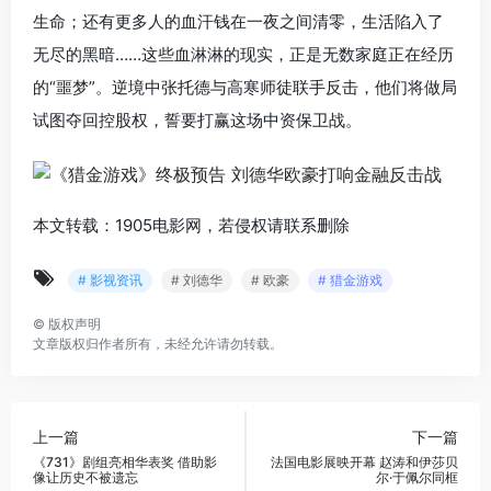
生命；还有更多人的血汗钱在一夜之间清零，生活陷入了
无尽的黑暗……这些血淋淋的现实，正是无数家庭正在经历
的“噩梦”。逆境中张托德与高寒师徒联手反击，他们将做局
试图夺回控股权，誓要打赢这场中资保卫战。
本文转载：1905电影网，若侵权请联系删除
# 影视资讯
# 刘德华
# 欧豪
# 猎金游戏
©
版权声明
文章版权归作者所有，未经允许请勿转载。
上一篇
下一篇
《731》剧组亮相华表奖 借助影
法国电影展映开幕 赵涛和伊莎贝
像让历史不被遗忘
尔·于佩尔同框