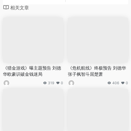
相关文章
《猎金游戏》曝主题预告 刘德
《危机航线》终极预告 刘德华
华欧豪识破金钱迷局
张子枫智斗屈楚萧
319
0
406
0