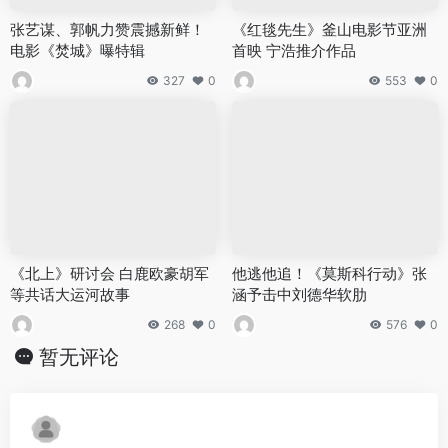
张艺谋、郭帆力赞震撼新鲜！
《红毯先生》釜山电影节亚洲
电影《焚城》曝特辑
首映 宁浩推介作品
327
0
553
0
《北上》研讨会 白鹿欧豪胡军
他逃他追！《莫斯科行动》张
等共话大运河故事
涵予击中刘德华软肋
268
0
576
0
暂无评论