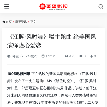
首页
•
影视资讯
•
正文
《江豚·风时舞》曝主题曲 绝美国风
演绎虐心爱恋
3年前 (2024)发布
admin
473
0
0
1905电影网讯
正在热映的新国风
动画电影
《江豚·风时
舞》发布了一支
主题曲
MV《错位时空》。《江豚·风时
舞》是一部历经五年匠心巨制的电影作品，讲述了仙子江
泠来到人间拯救濒临灭绝的江豚，偶然与人类男孩林笙相
遇，并发现早在1363年改变历史的鄱阳湖大战时，二人便