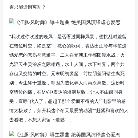
否只能遗憾离别？
“我吹过你吹过的晚风，是否看过同样风景，想扰乱时差留
在错位时空，终是空”，戳心的歌词，表达出江泠与林笙遗
憾爱恋的悲伤与意难平。二人在元朝末年鄱阳湖水战，火
光滔天生灵涂炭之际相遇，水上人间，水下神界，两个共
存但又交错的时空。元末明初缘起，前世阴差阳错生离死
别，今生终于重逢，却因为造化弄人而再次离散。这份时
空错位的痛，在MV中表达的淋漓尽致，让人不由感同身
受，直呼“代入了，想起了那个爱而不得的人”“电影里的感
情太极致了，荣升我这个冬天最爱的动漫”“赶紧和喜欢的人
去看吧，不想大家留下遗憾”……