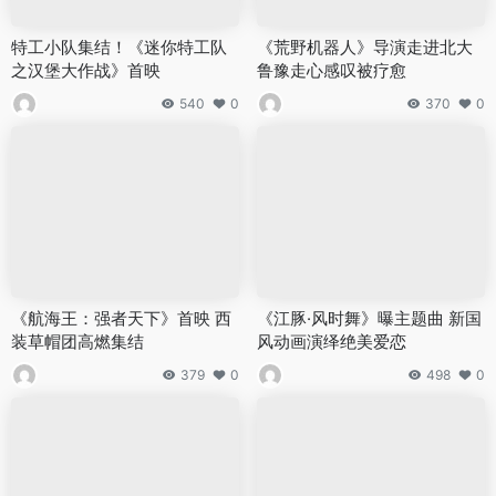
特工小队集结！《迷你特工队
《荒野机器人》导演走进北大
之汉堡大作战》首映
鲁豫走心感叹被疗愈
540
0
370
0
《航海王：强者天下》首映 西
《江豚·风时舞》曝主题曲 新国
装草帽团高燃集结
风动画演绎绝美爱恋
379
0
498
0