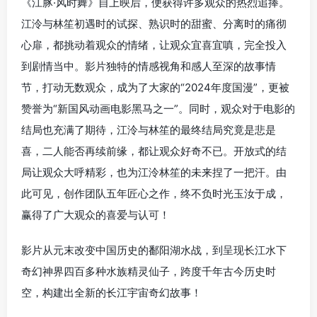
《江豚·风时舞》自上映后，便获得许多观众的热烈追捧。
江泠与林笙初遇时的试探、熟识时的甜蜜、分离时的痛彻
心扉，都挑动着观众的情绪，让观众宜喜宜嗔，完全投入
到剧情当中。影片独特的情感视角和感人至深的故事情
节，打动无数观众，成为了大家的“2024年度国漫”，更被
赞誉为“新国风动画电影黑马之一”。同时，观众对于电影的
结局也充满了期待，江泠与林笙的最终结局究竟是悲是
喜，二人能否再续前缘，都让观众好奇不已。开放式的结
局让观众大呼精彩，也为江泠林笙的未来捏了一把汗。由
此可见，创作团队五年匠心之作，终不负时光玉汝于成，
赢得了广大观众的喜爱与认可！
影片从元末改变中国历史的鄱阳湖水战，到呈现长江水下
奇幻神界四百多种水族精灵仙子，跨度千年古今历史时
空，构建出全新的长江宇宙奇幻故事！