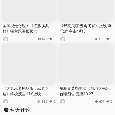
国风视觉奇观！《江豚·风时
《舒克贝塔·五角飞碟》上映 曝
舞》曝主题海报预告
“飞向宇宙”片段
575
0
493
0
《火影忍者剧场版：忍者之
辛柏青黄尧主演《白塔之光》
路》终极预告 11.9上映
首曝预告 定档10.27
332
0
677
0
暂无评论