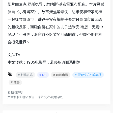
影片由麦克·罗斯执导，约纳斯·基布雷亚布配音。本片灵感
源自《小鬼当家》。故事聚焦蝙蝠侠、达米安和管家阿福
一起拯救哥谭市，讲述平安夜蝙蝠侠要对付哥谭市最凶恶
的超级反派，而独自留在家中的儿子达米安·韦恩，无意中
发现了小丑等反派窃取圣诞节的邪恶阴谋，他能否抓住机
会拯救世界？
文/UTA
本文转载：1905电影网，若侵权请联系删除
# 影视资讯
# DC
# 动画电影
# 圣诞快乐小蝙蝠侠
# 预告
©
版权声明
文章版权归作者所有，未经允许请勿转载。