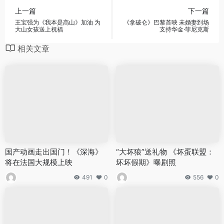
上一篇
下一篇
王宝强为《我本是高山》加油 为
《拿破仑》巴黎首映 未婚妻到场
大山女孩送上祝福
支持华金·菲尼克斯
相关文章
国产动画走出国门！《深海》
“大坏狼”送礼物 《坏蛋联盟：
将在法国大规模上映
坏坏假期》曝剧照
491
0
556
0