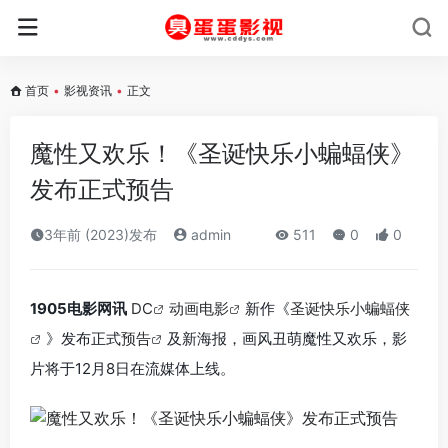
首页
•
影视资讯
•
正文
魔性又欢乐！《圣诞快乐小蝙蝠侠》
发布正式预告
3年前 (2023)发布
admin
511
0
0
1905电影网讯
DC
动画电影
新作《
圣诞快乐小蝙蝠侠
》发布正式
预告
及新海报，画风丑萌魔性又欢乐，影
片将于12月8日在流媒体上线。