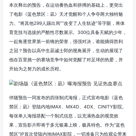
本次释出的预告，在运动番热血和拼搏的基础上，更突出
了电影《蓝色禁区：凪》天才觉醒和个人争夺两大独特魅
力。“将其他299人踢出局”“改变了人生轨迹”等字眼，将体
育竞技与选拔的严酷性尽数展示。300位具备天赋的少年，
一起角逐世界第一前锋的荣誉，强强对决，谁能摘得胜利
之冠？预告以高中生凪诚士郎的视角展开，生动的展现了
他在百里挑一的赛场竞争中如何觉醒了对足球的热爱，并
开始为之努力的成长历程。
伴随预告一同发布的四张制式海报，正式宣布电影《蓝色
禁区：凪》登陆内地IMAX、MX4D、4DX、CINITY影院。
每张单人海报搭配一个制式信息，以充满热血的视觉效
果，宣告影片即将于多元银幕上映，极具特色。作为“蓝色
禁区”IP首次登陆内地IMAX影院，一切准备只为给观众带来