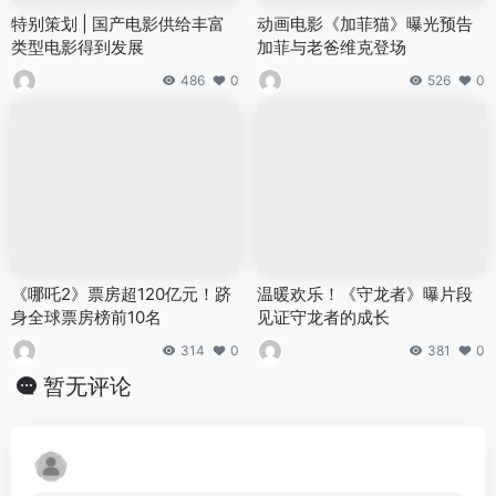
特别策划 | 国产电影供给丰富
动画电影《加菲猫》曝光预告
类型电影得到发展
加菲与老爸维克登场
486
0
526
0
《哪吒2》票房超120亿元！跻
温暖欢乐！《守龙者》曝片段
身全球票房榜前10名
见证守龙者的成长
314
0
381
0
暂无评论