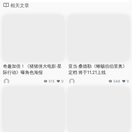
相关文章
奇趣加倍！《猪猪侠大电影·星
亚当·桑德勒《蜥蜴伯伯里奥》
际行动》曝角色海报
定档 将于11.21上线
515
0
548
0