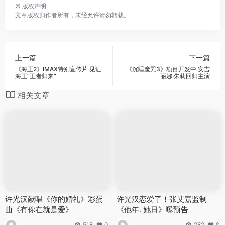
©
版权声明
文章版权归作者所有，未经允许请勿转载。
上一篇
下一篇
《海王2》IMAX特别宣传片 见证
《沉睡魔咒3》项目开发中 安吉
海王“王者归来”
丽娜·朱莉回归主演
相关文章
许光汉献唱《你的婚礼》彩蛋
许光汉恋爱了！张艾嘉监制
曲《有你在就是爱》
《他年. 她日》曝预告
518
0
282
0