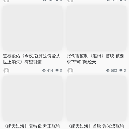
道枝骏佑《今夜,就算这份爱从
张钧甯监制《追缉》首映 被要
世上消失》有望引进
求“壁咚”阮经天
414
0
583
0
《瞒天过海》曝特辑 尹正张钧
《瞒天过海》首映 许光汉张钧