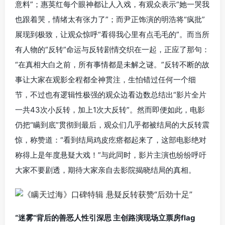
意料”；惠英红每个眼神都让人入戏，有观众表示“她一哭我
也跟着哭，情绪太有张力了”；而尹正饰演的明浩将“疯批”
展现到极致，让观众惊呼“看得我心里有点毛毛的”。而当所
有人物的“反转”命运与反转剧情交织在一起，正应了那句：
“在真相大白之前，所有事情都是未解之谜。”反转不断的故
事让大家在观影全程都全神贯注，生怕错过任何一个细
节，不过也有逻辑性极强的观众边看边数总结出“影片全片
一共43次小反转，加上1次大反转”。然而即便如此，电影
仍把“瞒到底”贯彻到最后，观众们几乎都被结局的大反转震
惊，称赞道：“看到结局鸡皮疙瘩都起来了，这部电影绝对
称得上是年度悬疑大戏！”与此同时，影片主演也纷纷呼吁
大家不要剧透，期待大家亲自去影院揭晓结局的真相。
“迷雾”背后的善恶人性引深思 主创路演现场立票房flag