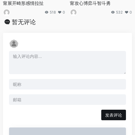
甯展开畸形感情拉扯
甯攻心博弈斗智斗勇
518
0
532
0
暂无评论
发表评论