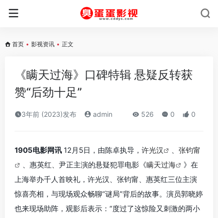
首页
•
影视资讯
•
正文
《瞒天过海》口碑特辑 悬疑反转获
赞“后劲十足”
3年前 (2023)发布
admin
526
0
0
1905电影网讯
12月5日，由陈卓执导，
许光汉
、
张钧甯
、惠英红、尹正主演的悬疑犯罪电影《
瞒天过海
》在
上海举办千人首映礼，许光汉、张钧甯、惠英红三位主演
惊喜亮相，与现场观众畅聊“谜局”背后的故事。演员郭晓婷
也来现场助阵，观影后表示：“度过了这惊险又刺激的两小