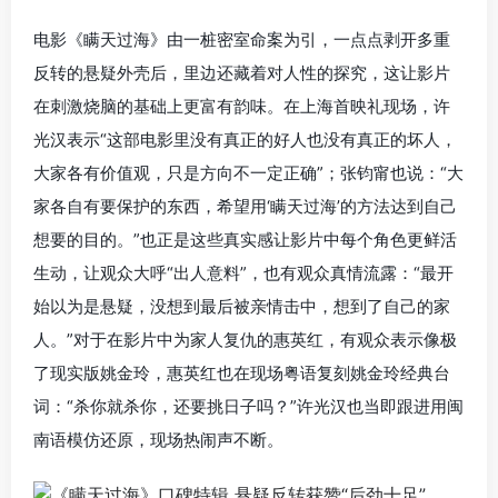
电影《瞒天过海》由一桩密室命案为引，一点点剥开多重
反转的悬疑外壳后，里边还藏着对人性的探究，这让影片
在刺激烧脑的基础上更富有韵味。在上海首映礼现场，许
光汉表示“这部电影里没有真正的好人也没有真正的坏人，
大家各有价值观，只是方向不一定正确”；张钧甯也说：“大
家各自有要保护的东西，希望用‘瞒天过海’的方法达到自己
想要的目的。”也正是这些真实感让影片中每个角色更鲜活
生动，让观众大呼“出人意料”，也有观众真情流露：“最开
始以为是悬疑，没想到最后被亲情击中，想到了自己的家
人。”对于在影片中为家人复仇的惠英红，有观众表示像极
了现实版姚金玲，惠英红也在现场粤语复刻姚金玲经典台
词：“杀你就杀你，还要挑日子吗？”许光汉也当即跟进用闽
南语模仿还原，现场热闹声不断。