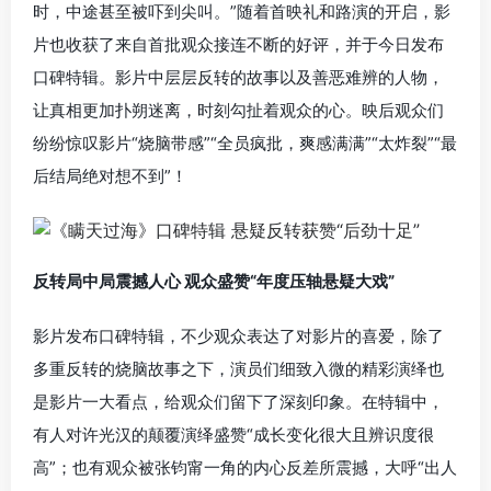
时，中途甚至被吓到尖叫。”随着首映礼和路演的开启，影
片也收获了来自首批观众接连不断的好评，并于今日发布
口碑特辑。影片中层层反转的故事以及善恶难辨的人物，
让真相更加扑朔迷离，时刻勾扯着观众的心。映后观众们
纷纷惊叹影片“烧脑带感”“全员疯批，爽感满满”“太炸裂”“最
后结局绝对想不到”！
反转局中局震撼人心 观众盛赞“年度压轴悬疑大戏”
影片发布口碑特辑，不少观众表达了对影片的喜爱，除了
多重反转的烧脑故事之下，演员们细致入微的精彩演绎也
是影片一大看点，给观众们留下了深刻印象。在特辑中，
有人对许光汉的颠覆演绎盛赞“成长变化很大且辨识度很
高”；也有观众被张钧甯一角的内心反差所震撼，大呼“出人