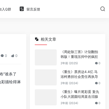
加入Q群
留言反馈
相关文章
《周处除三害》计划翻拍
0
0
韩版！重现压抑中的疯狂
2年前 (2025)
0
《重生》票房达4.4亿 马
布“谁杀了
浴柯勇担社会责任再执导
色彩描绘得淋
2年前 (2024)
0
《重生》曝片尾彩蛋 复仇
小队大团圆结局直击泪腺
2年前 (2024)
0