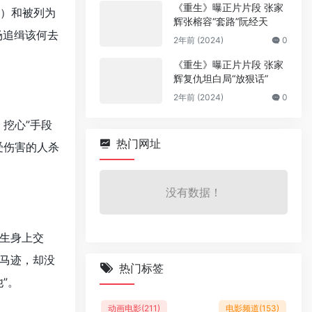
《重生》曝正片片段 张家
饰）和被列为
辉张榕容“套路”阮经天
场追缉该何去
2年前 (2024)
0
《重生》曝正片片段 张家
辉复仇坦白局“放狠话”
2年前 (2024)
0
挖心”手段
热门网址
受伤害的人杀
没有数据！
生身上交
马迹，却没
热门标签
”。
动画电影
(211)
电影频道
(153)