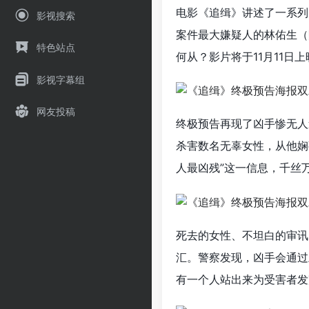
电影《追缉》讲述了一系列
影视搜索
案件最大嫌疑人的林佑生（
特色站点
何从？影片将于11月11日上
影视字幕组
网友投稿
终极预告再现了凶手惨无人
杀害数名无辜女性，从他娴
人最凶残”这一信息，千丝
死去的女性、不坦白的审讯
汇。警察发现，凶手会通过
有一个人站出来为受害者发