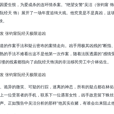
因爱生恨，为爱成杀的连环情杀案。“绝望女警”吴洁（张钧甯 
阮经天 饰）展开了一场年度追缉大戏。他究竟是不是真凶，这
映。
道的作案手法和疑云密布的案情走向。凶手用极其凶残的“断指、
熟的手法不难看出这不是他第一次作案，随着法医透露的“感情
万缕的线索都指向了由阮经天饰演的非法移民劳工中介林佑生。
、诡异的微笑、可疑的行踪，迷离的神态，所有的疑点都在林佑
上一位受害者的手机，联系下一位遇害女性，凶手故意留下蛛丝
声。正如预告中吴洁分析的那样“他其实在赌，有谁会出来阻止他