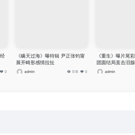
阮经
《瞒天过海》曝特辑 尹正张钧甯
《重生》曝片尾彩
展开畸形感情拉扯
团圆结局直击泪腺
0
admin
518
0
admin