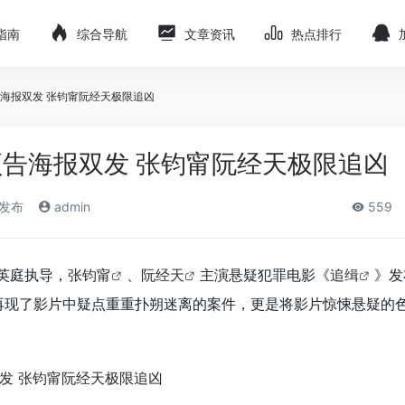
指南
综合导航
文章资讯
热点排行
海报双发 张钧甯阮经天极限追凶
告海报双发 张钧甯阮经天极限追凶
)发布
admin
559
英庭执导，
张钧甯
、
阮经天
主演悬疑犯罪电影《
追缉
》发
再现了影片中疑点重重扑朔迷离的案件，更是将影片惊悚悬疑的