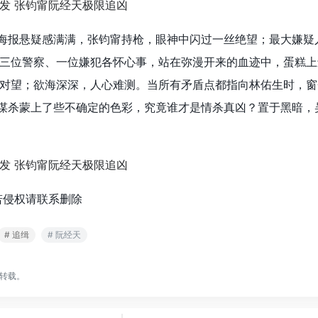
极海报悬疑感满满，张钧甯持枪，眼神中闪过一丝绝望；最大嫌疑
三位警察、一位嫌犯各怀心事，站在弥漫开来的血迹中，蛋糕上
对望；欲海深深，人心难测。当所有矛盾点都指向林佑生时，窗
的谋杀蒙上了些不确定的色彩，究竟谁才是情杀真凶？置于黑暗，
若侵权请联系删除
# 追缉
# 阮经天
转载。