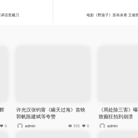
张译话里藏刀
电影《野孩子》宣布杀青 王俊
家辉
许光汉张钧甯《瞒天过海》首映
《周处除三害》曝
郭帆陈建斌等夸赞
致癫狂拍到崩溃
0
admin
555
0
admin