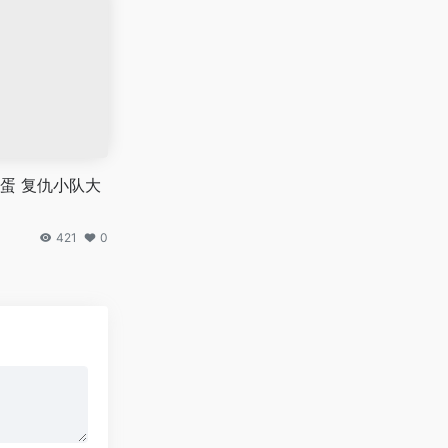
蛋 复仇小队大
421
0