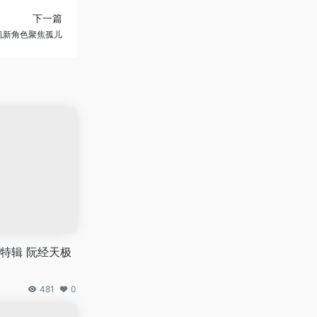
下一篇
凯新角色聚焦孤儿
特辑 阮经天极
481
0