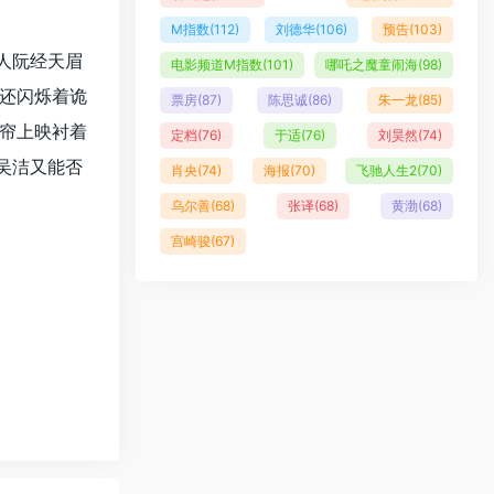
M指数
(112)
刘德华
(106)
预告
(103)
人阮经天眉
电影频道M指数
(101)
哪吒之魔童闹海
(98)
还闪烁着诡
票房
(87)
陈思诚
(86)
朱一龙
(85)
帘上映衬着
定档
(76)
于适
(76)
刘昊然
(74)
吴洁又能否
肖央
(74)
海报
(70)
飞驰人生2
(70)
乌尔善
(68)
张译
(68)
黄渤
(68)
宫崎骏
(67)