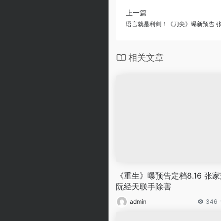
上一篇
语言就是利剑！《刀尖》曝新预告 
相关文章
《重生》曝预告定档8.16 张
阮经天联手除害
admin
346