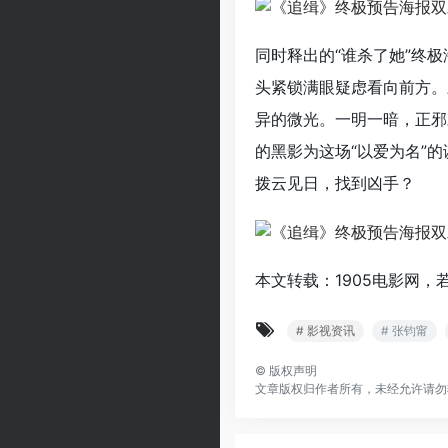
同时释出的“谁杀了她”终
头紧锁满眼疑虑看向前方。
异的微光。一明一暗，正邪
的黑影为这场“以爱为名”
拨云见日，找到凶手？
本文转载：1905电影网，
# 影视资讯
# 张钧甯
©
版权声明
文章版权归作者所有，未经允许请勿